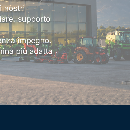
 nostri
iare, supporto
senza impegno.
hina più adatta