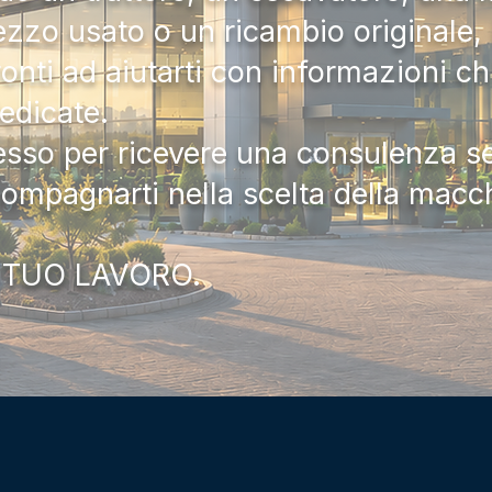
zzo usato o un ricambio originale, i
onti ad aiutarti con informazioni ch
dedicate.
tesso per ricevere una consulenza 
compagnarti nella scelta della macc
 TUO LAVORO.