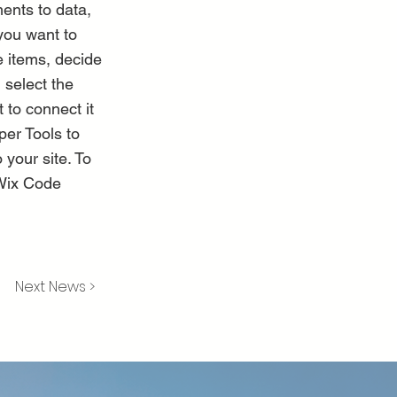
ents to data,
 you want to
e items, decide
 select the
 to connect it
per Tools to
 your site. To
 Wix Code
Next News >