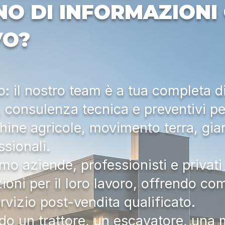
NO DI INFORMAZIONI 
VO?
 il nostro team è a tua completa d
a, consulenza tecnica e preventivi pe
hine agricole, movimento terra, gia
ssionali.
mo aziende, professionisti e privati 
zioni per il loro lavoro, offrendo c
ervizio post-vendita qualificato.
do un trattore, un escavatore, una m