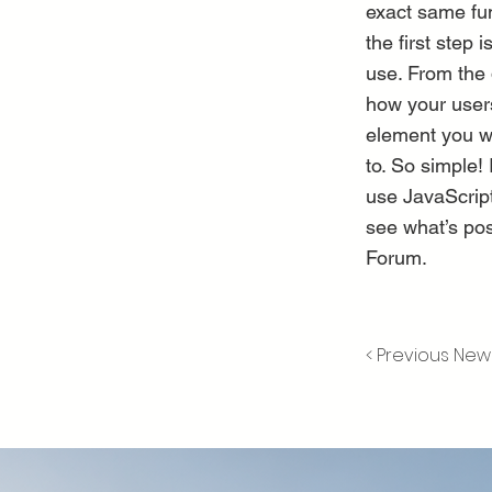
exact same fun
the first step
use. From the 
how your users
element you wa
to. So simple!
use JavaScript
see what’s pos
Forum.
< Previous New