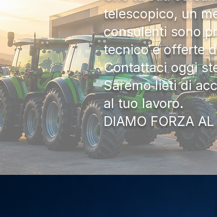
telescopico, un me
consulenti sono pr
tecnico e offerte 
Contattaci oggi s
Saremo lieti di ac
al tuo lavoro.
DIAMO FORZA AL