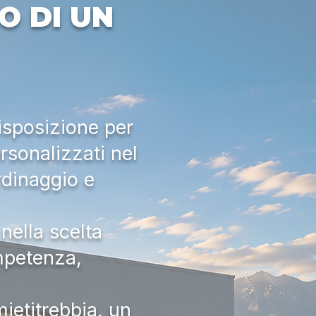
O DI UN
isposizione per
rsonalizzati nel
rdinaggio e
nella scelta
ompetenza,
ietitrebbia, un