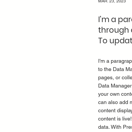
MAR. 23, 2023
I'm a pa
through 
To updat
I'm a paragrap
to the Data Ma
pages, or colle
Data Manager i
your own conte
can also add 
content displa
content is liv
data. With Pre