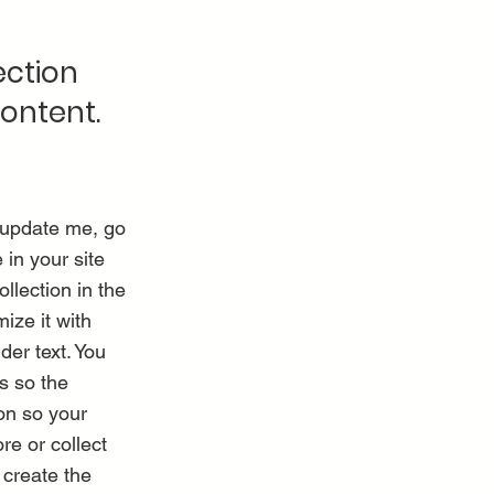
ection
content.
o update me, go
in your site
llection in the
ize it with
der text. You
s so the
on so your
re or collect
 create the