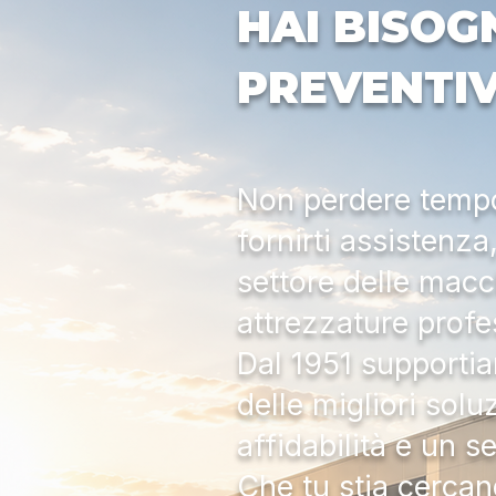
HAI BISOG
PREVENTI
Non perdere tempo:
fornirti assistenz
settore delle macc
attrezzature profe
Dal 1951 supportia
delle migliori solu
affidabilità e un s
Che tu stia cercan