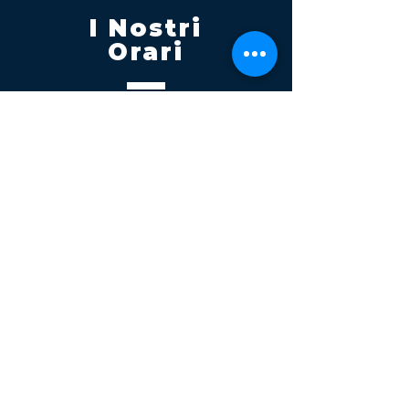
I Nostri
Orari
Lunedi - Venerdì 08:00 - 13:00
14:30 20:00
Sabato 08:00 - 14:00
Seguici su
Contatti