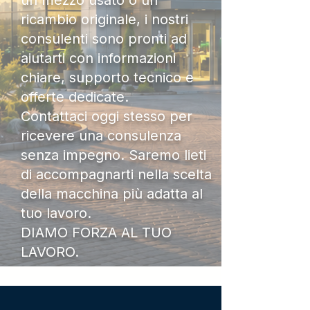
un mezzo usato o un
ricambio originale, i nostri
consulenti sono pronti ad
aiutarti con informazioni
chiare, supporto tecnico e
offerte dedicate.
Contattaci oggi stesso per
ricevere una consulenza
senza impegno. Saremo lieti
di accompagnarti nella scelta
della macchina più adatta al
tuo lavoro.
DIAMO FORZA AL TUO
LAVORO.