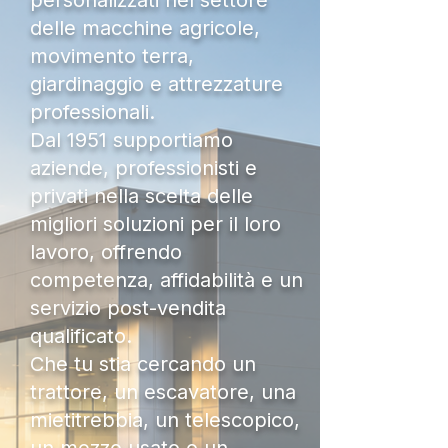
personalizzati nel settore
delle macchine agricole,
movimento terra,
giardinaggio e attrezzature
professionali.
Dal 1951 supportiamo
aziende, professionisti e
privati nella scelta delle
migliori soluzioni per il loro
lavoro, offrendo
competenza, affidabilità e un
servizio post-vendita
qualificato.
Che tu stia cercando un
trattore, un escavatore, una
mietitrebbia, un telescopico,