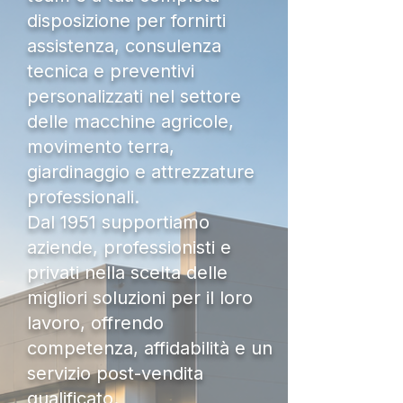
disposizione per fornirti
assistenza, consulenza
tecnica e preventivi
personalizzati nel settore
delle macchine agricole,
movimento terra,
giardinaggio e attrezzature
professionali.
Dal 1951 supportiamo
aziende, professionisti e
privati nella scelta delle
migliori soluzioni per il loro
lavoro, offrendo
competenza, affidabilità e un
servizio post-vendita
qualificato.