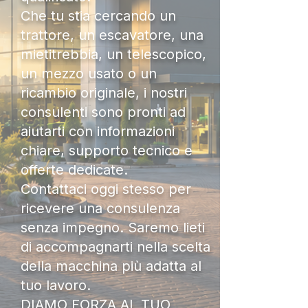
Che tu stia cercando un
trattore, un escavatore, una
mietitrebbia, un telescopico,
un mezzo usato o un
ricambio originale, i nostri
consulenti sono pronti ad
aiutarti con informazioni
chiare, supporto tecnico e
offerte dedicate.
Contattaci oggi stesso per
ricevere una consulenza
senza impegno. Saremo lieti
di accompagnarti nella scelta
della macchina più adatta al
tuo lavoro.
DIAMO FORZA AL TUO