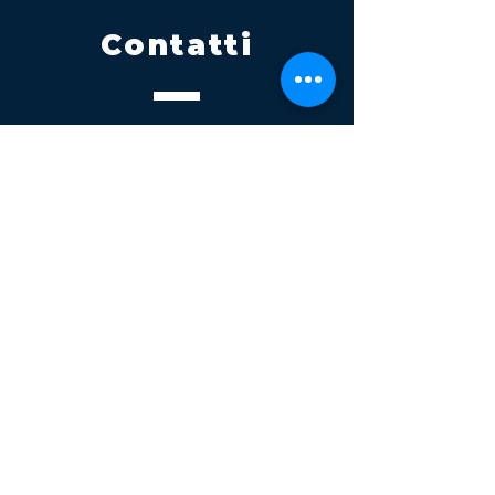
Contatti
Tel.
095 795 1229
Mail
info@volatile.it
Sede di Palagonia
C.da TreFontane snc
Sede di Partinico
Turrisi, S.S.113km 310+085, 90047
Partinico
P.iva 03543990877