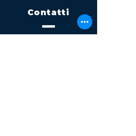
Contatti
Tel.
095 795 1229
Mail
info@volatile.it
Sede di Palagonia
C.da TreFontane snc
Sede di Partinico
Turrisi, S.S.113km 310+085, 90047
Partinico
P.iva 03543990877