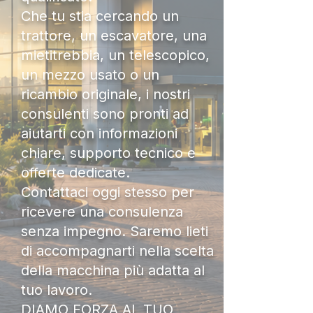
Che tu stia cercando un
trattore, un escavatore, una
mietitrebbia, un telescopico,
un mezzo usato o un
ricambio originale, i nostri
consulenti sono pronti ad
aiutarti con informazioni
chiare, supporto tecnico e
offerte dedicate.
Contattaci oggi stesso per
ricevere una consulenza
senza impegno. Saremo lieti
di accompagnarti nella scelta
della macchina più adatta al
tuo lavoro.
DIAMO FORZA AL TUO