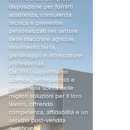
disposizione per fornirti
assistenza, consulenza
tecnica e preventivi
personalizzati nel settore
delle macchine agricole,
movimento terra,
giardinaggio e attrezzature
professionali.
Dal 1951 supportiamo
aziende, professionisti e
privati nella scelta delle
migliori soluzioni per il loro
lavoro, offrendo
competenza, affidabilità e un
servizio post-vendita
qualificato.