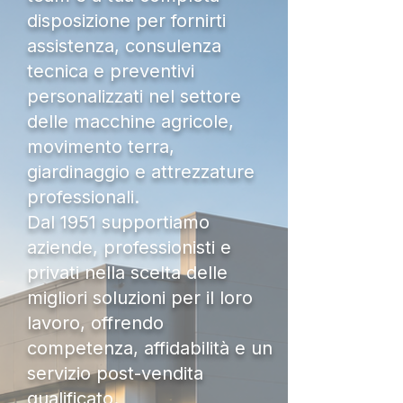
disposizione per fornirti
assistenza, consulenza
tecnica e preventivi
personalizzati nel settore
delle macchine agricole,
movimento terra,
giardinaggio e attrezzature
professionali.
Dal 1951 supportiamo
aziende, professionisti e
privati nella scelta delle
migliori soluzioni per il loro
lavoro, offrendo
competenza, affidabilità e un
servizio post-vendita
qualificato.