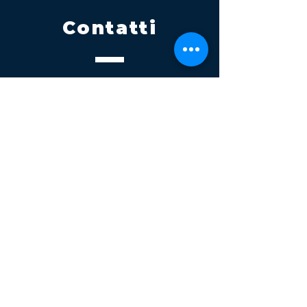
Contatti
Tel.
095 795 1229
Mail
info@volatile.it
Sede di Palagonia
C.da TreFontane snc
Sede di Partinico
Turrisi, S.S.113km 310+085, 90047
Partinico
P.iva 03543990877