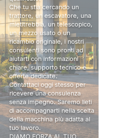
Che tu stia cercando un
trattore, un escavatore, una
mietitrebbia, un telescopico,
un mezzo usato o un
ricambio originale, i nostri
consulenti sono pronti ad
aiutarti con informazioni
chiare, supporto tecnico e
offerte dedicate.
Contattaci oggi stesso per
ricevere una consulenza
senza impegno. Saremo lieti
di accompagnarti nella scelta
della macchina più adatta al
tuo lavoro.
DIAMO FORZA AL TUO