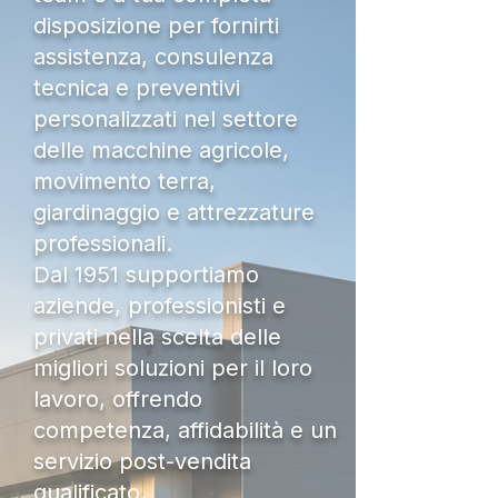
disposizione per fornirti
assistenza, consulenza
tecnica e preventivi
personalizzati nel settore
delle macchine agricole,
movimento terra,
giardinaggio e attrezzature
professionali.
Dal 1951 supportiamo
aziende, professionisti e
privati nella scelta delle
migliori soluzioni per il loro
lavoro, offrendo
competenza, affidabilità e un
servizio post-vendita
qualificato.