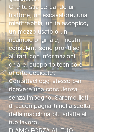
Che tu stia cercando un
trattore, un escavatore, una
mietitrebbia, un telescopico,
un mezzo usato o un
ricambio originale, i nostri
consulenti sono pronti ad
aiutarti con informazioni
chiare, supporto tecnico e
offerte dedicate.
Contattaci oggi stesso per
ricevere una consulenza
senza impegno. Saremo lieti
di accompagnarti nella scelta
della macchina più adatta al
tuo lavoro.
DIAMO FORZA AL TUO