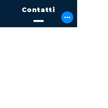
Contatti
Tel.
095 795 1229
Mail
info@volatile.it
Sede di Palagonia
C.da TreFontane snc
Sede di Partinico
Turrisi, S.S.113km 310+085, 90047
Partinico
P.iva 03543990877