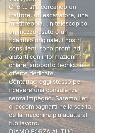
Che tu stia cercando un
trattore, un escavatore, una
mietitrebbia, un telescopico,
un mezzo usato o un
ricambio originale, i nostri
consulenti sono pronti ad
aiutarti con informazioni
chiare, supporto tecnico e
offerte dedicate.
Contattaci oggi stesso per
ricevere una consulenza
senza impegno. Saremo lieti
di accompagnarti nella scelta
della macchina più adatta al
tuo lavoro.
DIAMO FORZA AL TUO