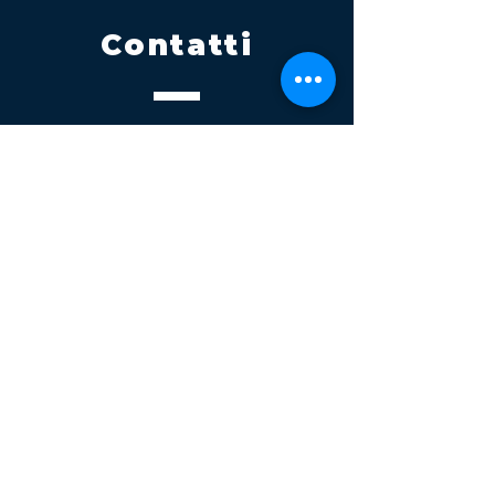
Contatti
Tel.
095 795 1229
Mail
info@volatile.it
Sede di Palagonia
C.da TreFontane snc
Sede di Partinico
Turrisi, S.S.113km 310+085, 90047
Partinico
P.iva 03543990877