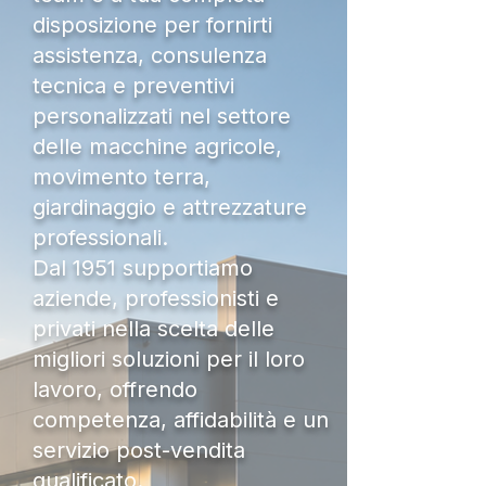
disposizione per fornirti
assistenza, consulenza
tecnica e preventivi
personalizzati nel settore
delle macchine agricole,
movimento terra,
giardinaggio e attrezzature
professionali.
Dal 1951 supportiamo
aziende, professionisti e
privati nella scelta delle
migliori soluzioni per il loro
lavoro, offrendo
competenza, affidabilità e un
servizio post-vendita
qualificato.