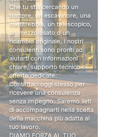
Che tu stia cercando un
trattore, un escavatore, una
mietitrebbia, un telescopico,
un mezzo usato o un
ricambio originale, i nostri
consulenti sono pronti ad
aiutarti con informazioni
chiare, supporto tecnico e
offerte dedicate.
Contattaci oggi stesso per
ricevere una consulenza
senza impegno. Saremo lieti
di accompagnarti nella scelta
della macchina più adatta al
tuo lavoro.
DIAMO FORZA AL TUO