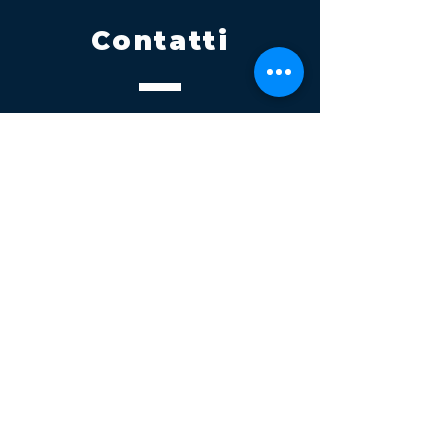
Contatti
Tel.
095 795 1229
Mail
info@volatile.it
Sede di Palagonia
C.da TreFontane snc
Sede di Partinico
Turrisi, S.S.113km 310+085, 90047
Partinico
P.iva 03543990877