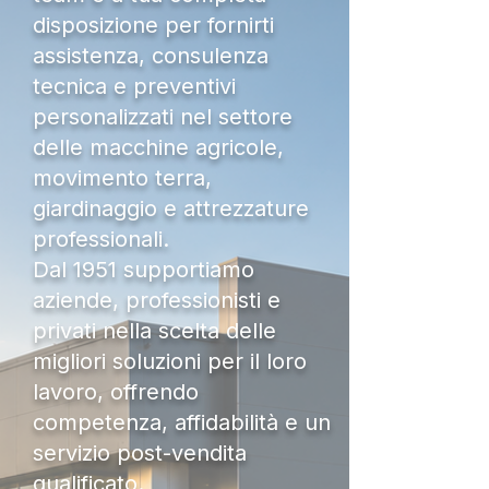
disposizione per fornirti
assistenza, consulenza
tecnica e preventivi
personalizzati nel settore
delle macchine agricole,
movimento terra,
giardinaggio e attrezzature
professionali.
Dal 1951 supportiamo
aziende, professionisti e
privati nella scelta delle
migliori soluzioni per il loro
lavoro, offrendo
competenza, affidabilità e un
servizio post-vendita
qualificato.