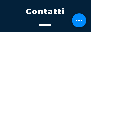
Contatti
Tel.
095 795 1229
Mail
info@volatile.it
Sede di Palagonia
C.da TreFontane snc
Sede di Partinico
Turrisi, S.S.113km 310+085, 90047
Partinico
P.iva 03543990877