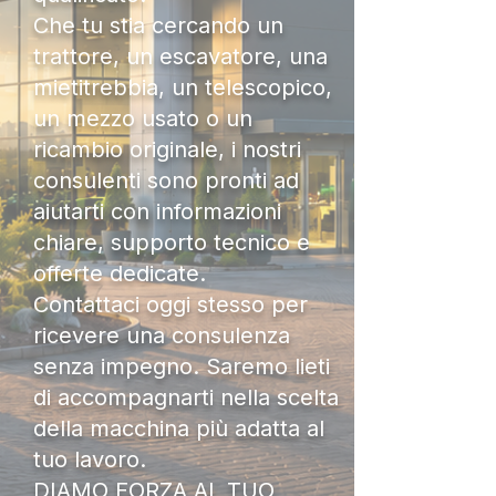
Che tu stia cercando un
trattore, un escavatore, una
mietitrebbia, un telescopico,
un mezzo usato o un
ricambio originale, i nostri
consulenti sono pronti ad
aiutarti con informazioni
chiare, supporto tecnico e
offerte dedicate.
Contattaci oggi stesso per
ricevere una consulenza
senza impegno. Saremo lieti
di accompagnarti nella scelta
della macchina più adatta al
tuo lavoro.
DIAMO FORZA AL TUO