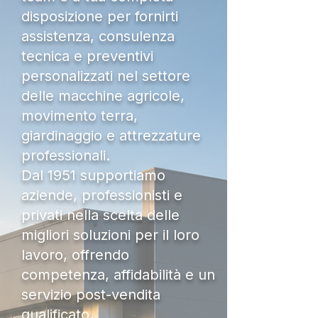
disposizione per fornirti
assistenza, consulenza
tecnica e preventivi
personalizzati nel settore
delle macchine agricole,
movimento terra,
giardinaggio e attrezzature
professionali.
Dal 1951 supportiamo
aziende, professionisti e
privati nella scelta delle
migliori soluzioni per il loro
lavoro, offrendo
competenza, affidabilità e un
servizio post-vendita
qualificato.