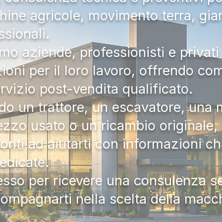
hine agricole, movimento terra, gia
ssionali.
mo aziende, professionisti e privati 
zioni per il loro lavoro, offrendo c
ervizio post-vendita qualificato.
do un trattore, un escavatore, una m
zzo usato o un ricambio originale, i
onti ad aiutarti con informazioni ch
dedicate.
tesso per ricevere una consulenza 
compagnarti nella scelta della macc