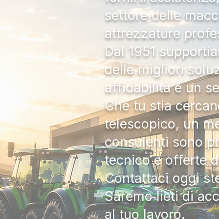
settore delle macc
attrezzature profe
Dal 1951 supportia
delle migliori solu
affidabilità e un s
Che tu stia cercan
telescopico, un me
consulenti sono pr
tecnico e offerte 
Contattaci oggi s
Saremo lieti di ac
al tuo lavoro.