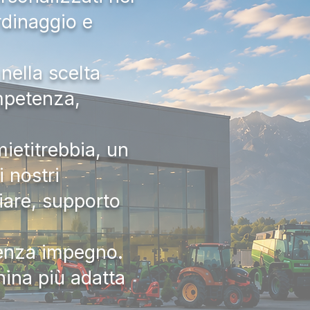
rdinaggio e
nella scelta
ompetenza,
ietitrebbia, un
 nostri
iare, supporto
senza impegno.
hina più adatta