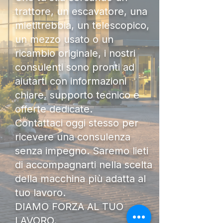
trattore, un escavatore, una
mietitrebbia, un telescopico,
un mezzo usato o un
ricambio originale, i nostri
consulenti sono pronti ad
aiutarti con informazioni
chiare, supporto tecnico e
offerte dedicate.
Contattaci oggi stesso per
ricevere una consulenza
senza impegno. Saremo lieti
di accompagnarti nella scelta
della macchina più adatta al
tuo lavoro.
DIAMO FORZA AL TUO
LAVORO.