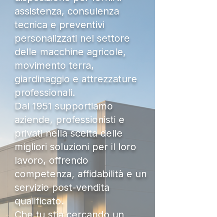
assistenza, consulenza
tecnica e preventivi
personalizzati nel settore
delle macchine agricole,
movimento terra,
giardinaggio e attrezzature
professionali.
Dal 1951 supportiamo
aziende, professionisti e
privati nella scelta delle
migliori soluzioni per il loro
lavoro, offrendo
competenza, affidabilità e un
servizio post-vendita
qualificato.
Che tu stia cercando un