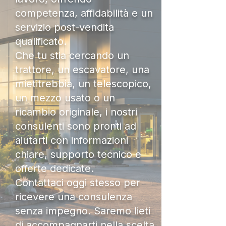
competenza, affidabilità e un
servizio post-vendita
qualificato.
Che tu stia cercando un
trattore, un escavatore, una
mietitrebbia, un telescopico,
un mezzo usato o un
ricambio originale, i nostri
consulenti sono pronti ad
aiutarti con informazioni
chiare, supporto tecnico e
offerte dedicate.
Contattaci oggi stesso per
ricevere una consulenza
senza impegno. Saremo lieti
di accompagnarti nella scelta