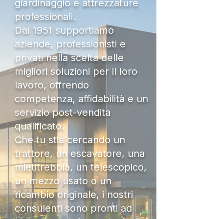
giardinaggio e attrezzature
professionali.
Dal 1951 supportiamo
aziende, professionisti e
privati nella scelta delle
migliori soluzioni per il loro
lavoro, offrendo
competenza, affidabilità e un
servizio post-vendita
qualificato.
Che tu stia cercando un
trattore, un escavatore, una
mietitrebbia, un telescopico,
un mezzo usato o un
ricambio originale, i nostri
consulenti sono pronti ad