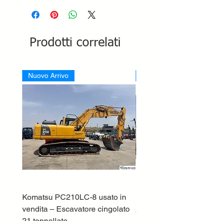
Prodotti correlati
Nuovo Arrivo
Nuovo Arrivo
Komatsu PC210LC-8 usato in
DEUTZ-FAHR 5110 TT
vendita – Escavatore cingolato
Prezzo
33.000,00 €
21 tonnellate