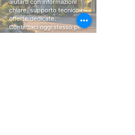
aiutarti con informazioni
chiare, supporto tecnico e
offerte dedicate.
Contattaci oggi stesso per
ricevere una consulenza
senza impegno. Saremo lieti
di accompagnarti nella scelta
della macchina più adatta al
tuo lavoro.
DIAMO FORZA AL TUO
LAVORO.
I Nostri
Orari