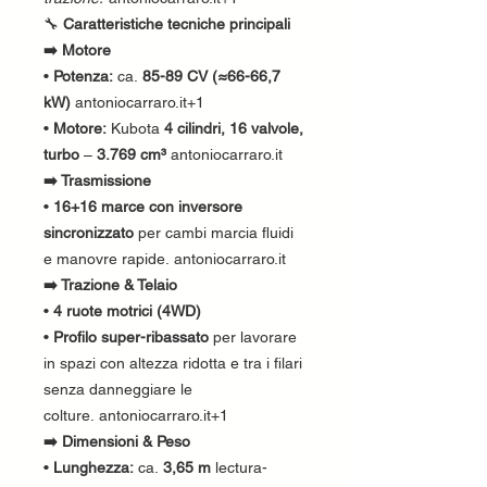
🔧
Caratteristiche tecniche principali
➡️ Motore
•
Potenza:
ca.
85-89 CV (≈66-66,7
kW)
antoniocarraro.it+1
•
Motore:
Kubota
4 cilindri, 16 valvole,
turbo
–
3.769 cm³
antoniocarraro.it
➡️ Trasmissione
•
16+16 marce con inversore
sincronizzato
per cambi marcia fluidi
e manovre rapide. antoniocarraro.it
➡️ Trazione & Telaio
•
4 ruote motrici (4WD)
•
Profilo super-ribassato
per lavorare
in spazi con altezza ridotta e tra i filari
senza danneggiare le
colture. antoniocarraro.it+1
➡️ Dimensioni & Peso
•
Lunghezza:
ca.
3,65 m
lectura-