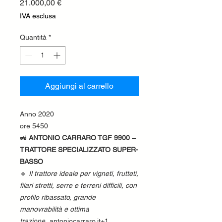
Prezzo
21.000,00 €
IVA esclusa
Quantità
*
Aggiungi al carrello
Anno 2020
ore 5450
🚜
ANTONIO CARRARO TGF 9900 –
TRATTORE SPECIALIZZATO SUPER-
BASSO
🔹
Il trattore ideale per vigneti, frutteti,
filari stretti, serre e terreni difficili, con
profilo ribassato, grande
manovrabilità e ottima
trazione.
antoniocarraro.it+1