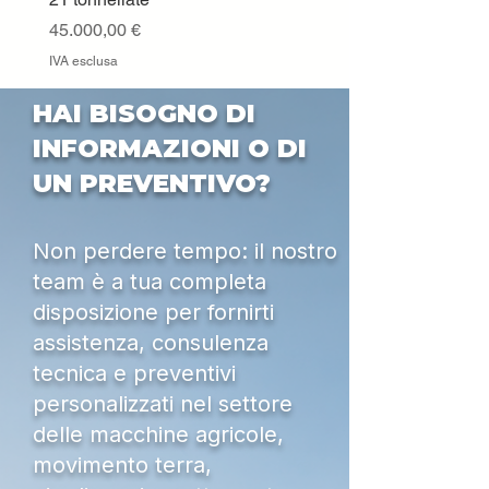
IVA esclusa
Prezzo
45.000,00 €
IVA esclusa
HAI BISOGNO DI
INFORMAZIONI O DI
UN PREVENTIVO?
Non perdere tempo: il nostro
team è a tua completa
disposizione per fornirti
assistenza, consulenza
tecnica e preventivi
personalizzati nel settore
delle macchine agricole,
movimento terra,