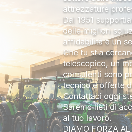
attrezzature profe
Dal 1951 supportia
delle migliori solu
affidabilità e un s
Che tu stia cercan
telescopico, un me
consulenti sono pr
tecnico e offerte 
Contattaci oggi s
Saremo lieti di ac
al tuo lavoro.
DIAMO FORZA AL