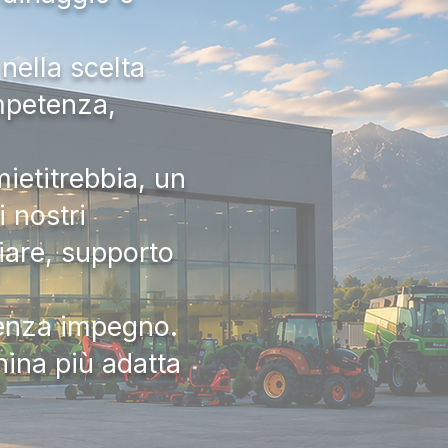
nella scelta
ompetenza,
ietitrebbia, un
 nostri
iare, supporto
senza impegno.
hina più adatta