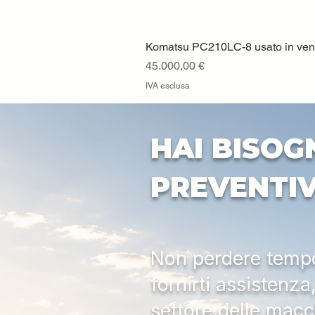
Komatsu PC210LC-8 usato in vendi
Prezzo
45.000,00 €
IVA esclusa
HAI BISOG
PREVENTI
Non perdere tempo:
fornirti assistenz
settore delle macc