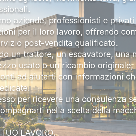
ssionali.
mo aziende, professionisti e privati 
zioni per il loro lavoro, offrendo c
ervizio post-vendita qualificato.
do un trattore, un escavatore, una m
zzo usato o un ricambio originale, i
onti ad aiutarti con informazioni ch
dedicate.
tesso per ricevere una consulenza 
compagnarti nella scelta della macc
 TUO LAVORO.