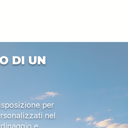
DEUTZ-FAHR 5110 TTV
Prezzo
33.000,00 €
IVA esclusa
O DI UN
isposizione per
rsonalizzati nel
rdinaggio e