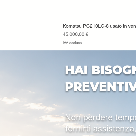
Komatsu PC210LC-8 usato in vendi
Prezzo
45.000,00 €
IVA esclusa
HAI BISOG
PREVENTI
Non perdere tempo:
fornirti assistenz