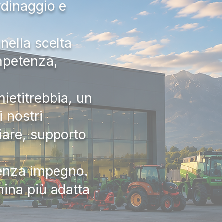
rdinaggio e
nella scelta
ompetenza,
ietitrebbia, un
 nostri
iare, supporto
senza impegno.
hina più adatta