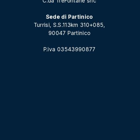
C.da TreFontane snc
Sede di Partinico
Turrisi, S.S.113km 310+085,
90047 Partinico
P.iva 03543990877