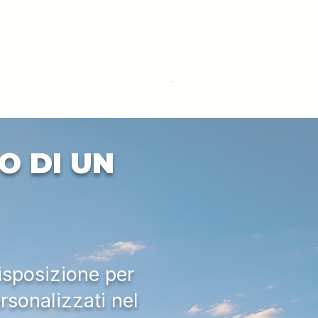
DEUTZ-FAHR 5110 TTV
Prezzo
33.000,00 €
IVA esclusa
O DI UN
isposizione per
rsonalizzati nel