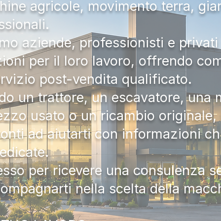
hine agricole, movimento terra, gia
ssionali.
mo aziende, professionisti e privati 
zioni per il loro lavoro, offrendo c
ervizio post-vendita qualificato.
do un trattore, un escavatore, una m
zzo usato o un ricambio originale, i
onti ad aiutarti con informazioni ch
dedicate.
tesso per ricevere una consulenza 
compagnarti nella scelta della macc