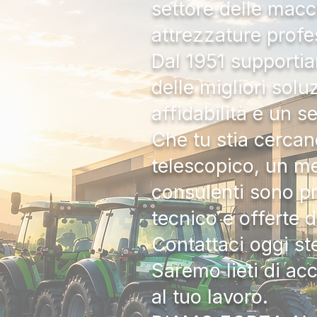
settore delle macc
attrezzature profe
Dal 1951 supportia
delle migliori solu
affidabilità e un s
Che tu stia cercan
telescopico, un me
consulenti sono pr
tecnico e offerte 
Contattaci oggi s
Saremo lieti di ac
al tuo lavoro.