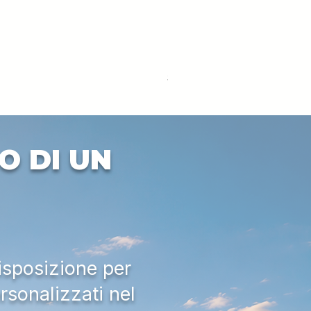
DEUTZ-FAHR 5110 TTV
Prezzo
33.000,00 €
IVA esclusa
O DI UN
isposizione per
rsonalizzati nel