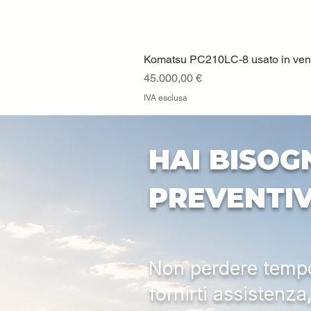
Komatsu PC210LC-8 usato in vendi
Prezzo
45.000,00 €
IVA esclusa
HAI BISOG
PREVENTI
Non perdere tempo:
fornirti assistenz