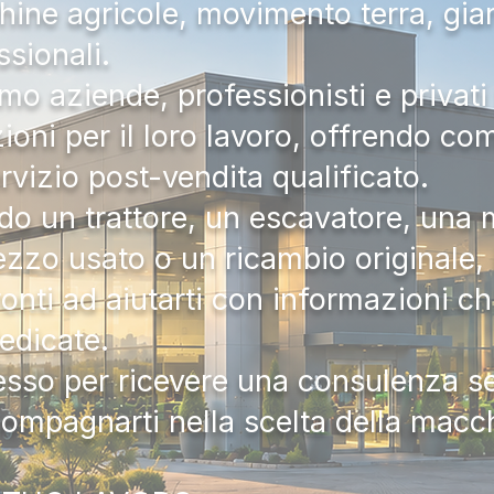
hine agricole, movimento terra, gia
ssionali.
mo aziende, professionisti e privati 
zioni per il loro lavoro, offrendo c
ervizio post-vendita qualificato.
do un trattore, un escavatore, una m
zzo usato o un ricambio originale, i
onti ad aiutarti con informazioni ch
dedicate.
tesso per ricevere una consulenza 
compagnarti nella scelta della macc