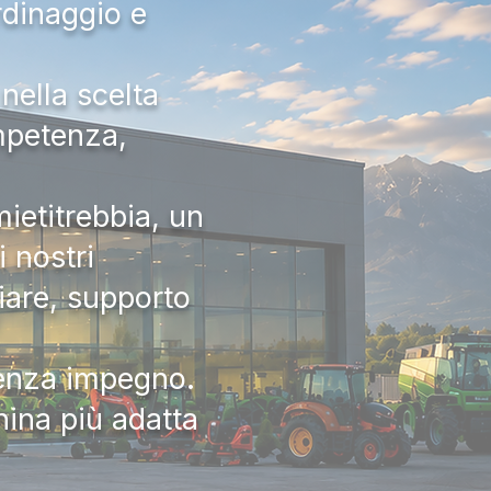
rdinaggio e
nella scelta
ompetenza,
ietitrebbia, un
 nostri
iare, supporto
senza impegno.
hina più adatta