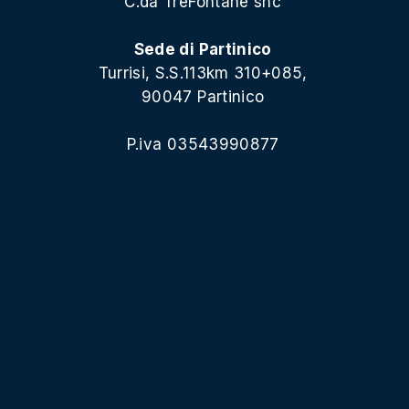
C.da TreFontane snc
Sede di Partinico
Turrisi, S.S.113km 310+085,
90047 Partinico
P.iva 03543990877