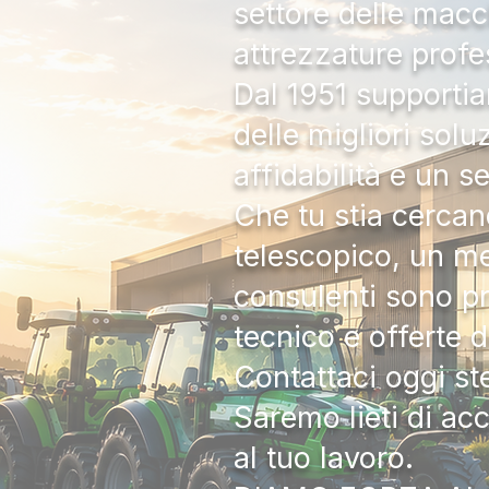
settore delle macc
attrezzature profe
Dal 1951 supportia
delle migliori solu
affidabilità e un s
Che tu stia cercan
telescopico, un me
consulenti sono pr
tecnico e offerte 
Contattaci oggi s
Saremo lieti di ac
al tuo lavoro.