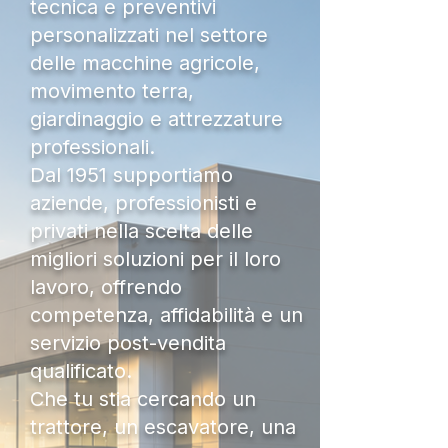
tecnica e preventivi
personalizzati nel settore
delle macchine agricole,
movimento terra,
giardinaggio e attrezzature
professionali.
Dal 1951 supportiamo
aziende, professionisti e
privati nella scelta delle
migliori soluzioni per il loro
lavoro, offrendo
competenza, affidabilità e un
servizio post-vendita
qualificato.
Che tu stia cercando un
trattore, un escavatore, una