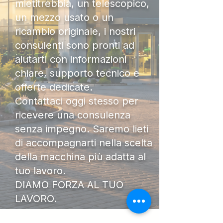
mietitrebbia, un telescopico,
un mezzo usato o un
ricambio originale, i nostri
consulenti sono pronti ad
aiutarti con informazioni
chiare, supporto tecnico e
offerte dedicate.
Contattaci oggi stesso per
ricevere una consulenza
senza impegno. Saremo lieti
di accompagnarti nella scelta
della macchina più adatta al
tuo lavoro.
DIAMO FORZA AL TUO
LAVORO.