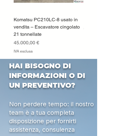
Komatsu PC210LC-8 usato in
DEUTZ-FAHR 5110 TT
vendita – Escavatore cingolato
Prezzo
33.000,00 €
21 tonnellate
IVA esclusa
Prezzo
45.000,00 €
IVA esclusa
HAI BISOGNO DI
INFORMAZIONI O DI
UN PREVENTIVO?
Non perdere tempo: il nostro
team è a tua completa
disposizione per fornirti
assistenza, consulenza