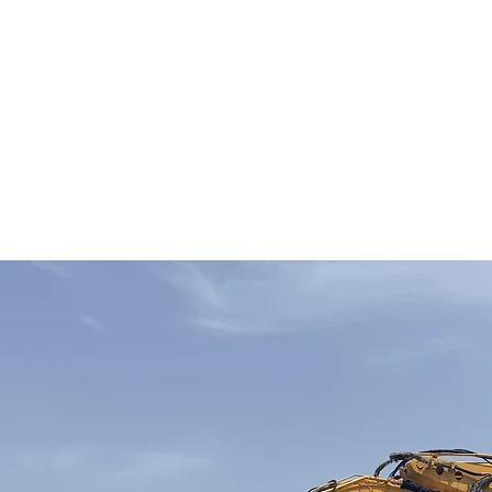
Pistone doppio eff
spostamento later
Verniciatura spec