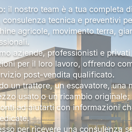
 il nostro team è a tua completa d
a, consulenza tecnica e preventivi pe
hine agricole, movimento terra, gia
ssionali.
mo aziende, professionisti e privati 
zioni per il loro lavoro, offrendo c
ervizio post-vendita qualificato.
do un trattore, un escavatore, una m
zzo usato o un ricambio originale, i
onti ad aiutarti con informazioni ch
dedicate.
tesso per ricevere una consulenza 