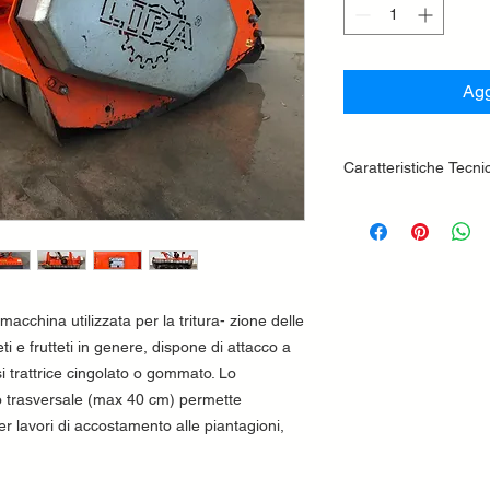
Agg
Caratteristiche Tecni
Attacco a tre punt
Protezione posteri
Protezione anteri
Scatola con ruota 
Albero cardanico
macchina utilizzata per la tritura- zione delle
Cuffia protezione
Rotore con mazze
ti e frutteti in genere, dispone di attacco a
Trasmissione a ci
si trattrice cingolato o gommato. Lo
Rullo posteriore r
 trasversale (max 40 cm) permette
in altezza con ras
er lavori di accostamento alle piantagioni,
Controtelaio inter
Serie di contrasti 
Ramponi posteriori