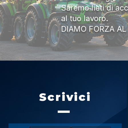
Saremo lieti di ac
al tuo lavoro.
DIAMO FORZA AL
Scrivici