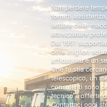
Non perdere tempo:
fornirti assistenz
settore delle macc
attrezzature profe
Dal 1951 supportia
delle migliori solu
affidabilità e un s
Che tu stia cercan
telescopico, un me
consulenti sono pr
tecnico e offerte 
Contattaci oggi s