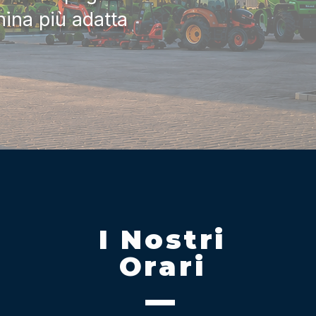
hina più adatta
I Nostri
Orari