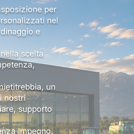
isposizione per
rsonalizzati nel
rdinaggio e
nella scelta
ompetenza,
ietitrebbia, un
 nostri
iare, supporto
senza impegno.