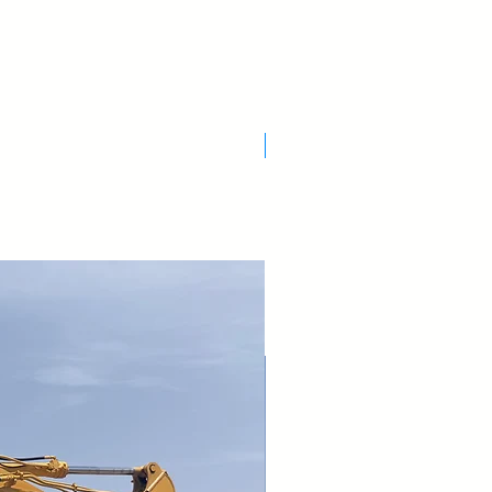
etto per
ale
iale a polvere
Nuovo Arrivo