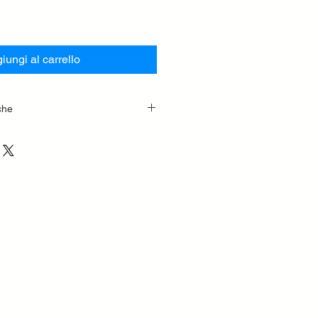
iungi al carrello
che
i
ore in lamiera
ore con bandelle zincate
libera interna
 cardano
 dentate
nghie
egolabile
chiatore
no
interni
 zincati