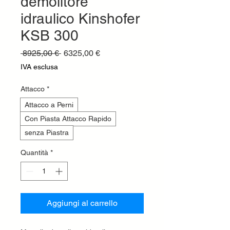
demolitore
idraulico Kinshofer
KSB 300
Prezzo
Prezzo
 8925,00 € 
6325,00 €
regolare
scontato
IVA esclusa
Attacco
*
Attacco a Perni
Con Piasta Attacco Rapido
senza Piastra
Quantità
*
Aggiungi al carrello