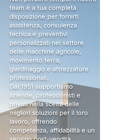
team è a tua completa
disposizione per fornirti
assistenza, consulenza
tecnica e preventivi
personalizzati nel settore
delle macchine agricole,
movimento terra,
giardinaggio e attrezzature
professionali.
Dal 1951 supportiamo
aziende, professionisti e
privati nella scelta delle
migliori soluzioni per il loro
lavoro, offrendo
competenza, affidabilità e un
servizio post-vendita