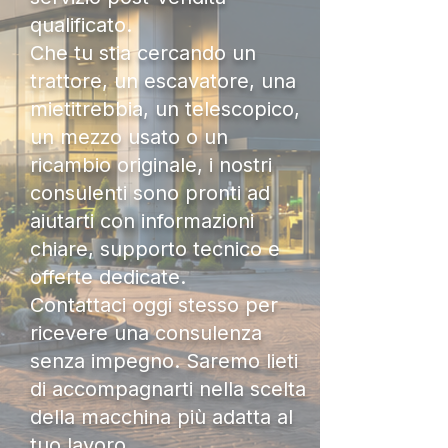
qualificato.
Che tu stia cercando un
trattore, un escavatore, una
mietitrebbia, un telescopico,
un mezzo usato o un
ricambio originale, i nostri
consulenti sono pronti ad
aiutarti con informazioni
chiare, supporto tecnico e
offerte dedicate.
Contattaci oggi stesso per
ricevere una consulenza
senza impegno. Saremo lieti
di accompagnarti nella scelta
della macchina più adatta al
tuo lavoro.