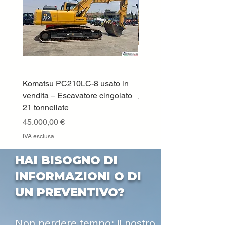
Komatsu PC210LC-8 usato in
DEUTZ-FAHR 5110 TT
vendita – Escavatore cingolato
Prezzo
33.000,00 €
21 tonnellate
IVA esclusa
Prezzo
45.000,00 €
IVA esclusa
HAI BISOGNO DI
INFORMAZIONI O DI
UN PREVENTIVO?
Non perdere tempo: il nostro