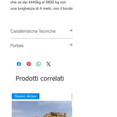
che va dai 4440kg ai 5800 kg con
una lunghezza di 4 metri, con il bordo
Caratteristiche Tecniche
Lunghezza 4000
Portata
Peso 110kg
Passo 1000 kg 4440
Passo 1500 kg 5020
Passo 2000 kg 5800
Prodotti correlati
Nuovo Arrivo
Nuovo Arrivo