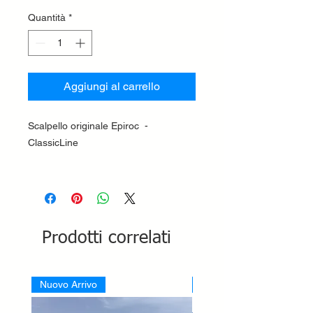
Quantità
*
Aggiungi al carrello
Scalpello originale Epiroc -
ClassicLine
Prodotti correlati
Nuovo Arrivo
Nuovo Arrivo