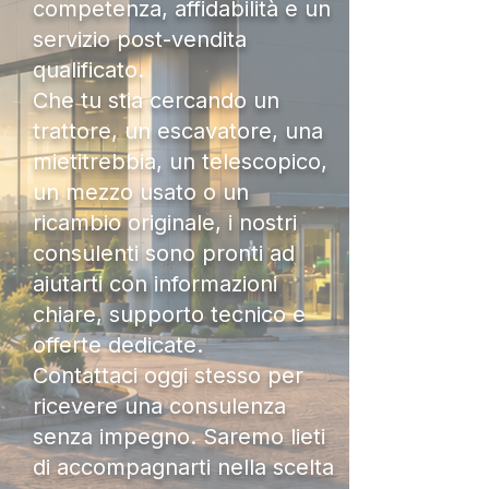
competenza, affidabilità e un
servizio post-vendita
qualificato.
Che tu stia cercando un
trattore, un escavatore, una
mietitrebbia, un telescopico,
un mezzo usato o un
ricambio originale, i nostri
consulenti sono pronti ad
aiutarti con informazioni
chiare, supporto tecnico e
offerte dedicate.
Contattaci oggi stesso per
ricevere una consulenza
senza impegno. Saremo lieti
di accompagnarti nella scelta