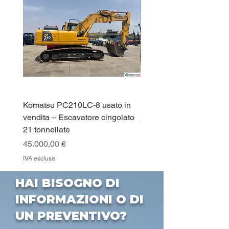
Komatsu PC210LC-8 usato in
DEUTZ-FAHR 5110 TT
vendita – Escavatore cingolato
Prezzo
33.000,00 €
21 tonnellate
IVA esclusa
Prezzo
45.000,00 €
IVA esclusa
HAI BISOGNO DI
INFORMAZIONI O DI
UN PREVENTIVO?