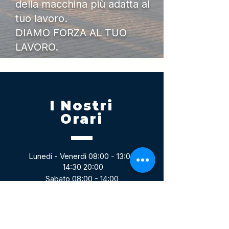
della macchina più adatta al
tuo lavoro.
DIAMO FORZA AL TUO
LAVORO.
I Nostri
Orari
Lunedi - Venerdì 08:00 - 13:00
14:30 20:00
Sabato 08:00 - 14:00
Seguici su