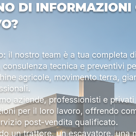
NO DI INFORMAZIONI 
VO?
 il nostro team è a tua completa d
a, consulenza tecnica e preventivi pe
hine agricole, movimento terra, gia
ssionali.
mo aziende, professionisti e privati 
zioni per il loro lavoro, offrendo c
ervizio post-vendita qualificato.
do un trattore, un escavatore, una m