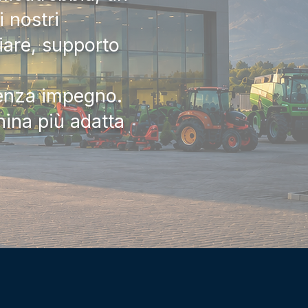
 nostri
iare, supporto
senza impegno.
hina più adatta