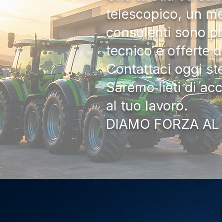
telescopico, un me
consulenti sono pr
tecnico e offerte 
Contattaci oggi s
Saremo lieti di ac
al tuo lavoro.
DIAMO FORZA AL