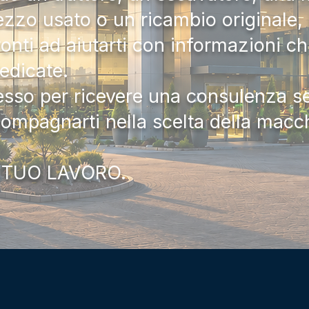
zzo usato o un ricambio originale, i
onti ad aiutarti con informazioni ch
dedicate.
tesso per ricevere una consulenza 
compagnarti nella scelta della macc
 TUO LAVORO.