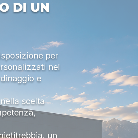
O DI UN
isposizione per
rsonalizzati nel
rdinaggio e
nella scelta
ompetenza,
ietitrebbia, un