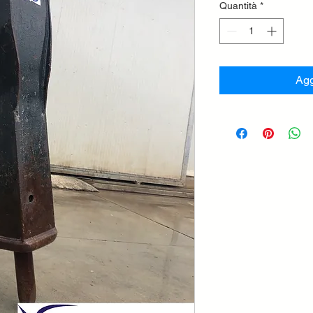
Quantità
*
Agg