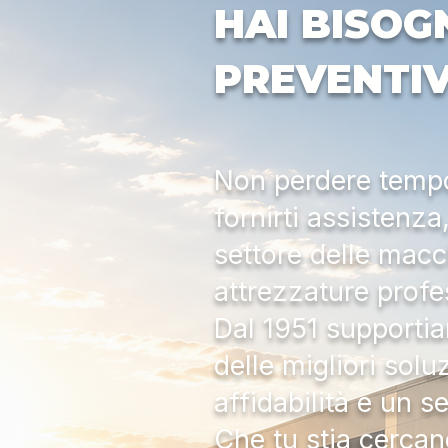
HAI BISOG
PREVENTI
Non perdere tempo:
fornirti assistenz
settore delle macc
attrezzature profe
Dal 1951 supportia
delle migliori solu
affidabilità e un s
Che tu stia cercan