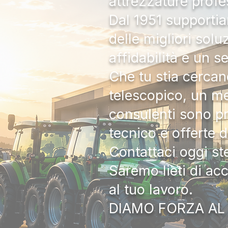
attrezzature profe
Dal 1951 supportia
delle migliori solu
affidabilità e un s
Che tu stia cercan
telescopico, un me
consulenti sono pr
tecnico e offerte 
Contattaci oggi s
Saremo lieti di ac
al tuo lavoro.
DIAMO FORZA AL