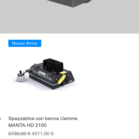
Nuovo Arrivo
e
Spazzatrice con benna Uemme
Vista rapida
MANTA HD 2100
Prezzo regolare
Prezzo scontato
5730,00 €
4011,00 €