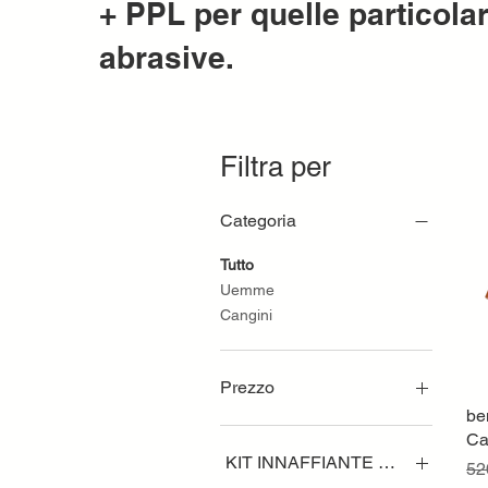
+ PPL per quelle particol
abrasive.
Filtra per
Categoria
Tutto
Uemme
Cangini
Prezzo
be
Ca
3640 €
4011 €
KIT INNAFFIANTE A CADUTA C
Pr
52