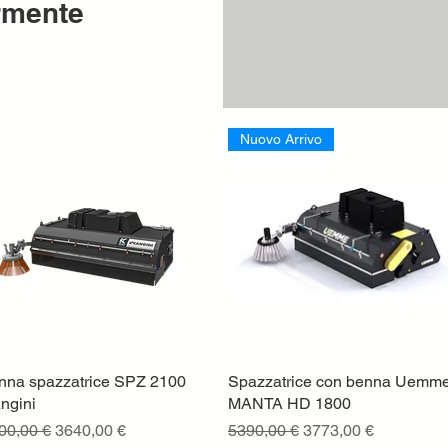
armente
Nuovo Arrivo
nna spazzatrice SPZ 2100
Vista rapida
Spazzatrice con benna Uemm
Vista rapida
ngini
MANTA HD 1800
ON SERBATOIO DA 100
ezzo regolare
Prezzo scontato
Prezzo regolare
Prezzo scontato
00,00 €
3640,00 €
5390,00 €
3773,00 €