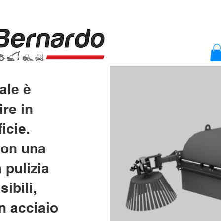
ale è
ire in
icie.
con una
 pulizia
ibili,
n acciaio