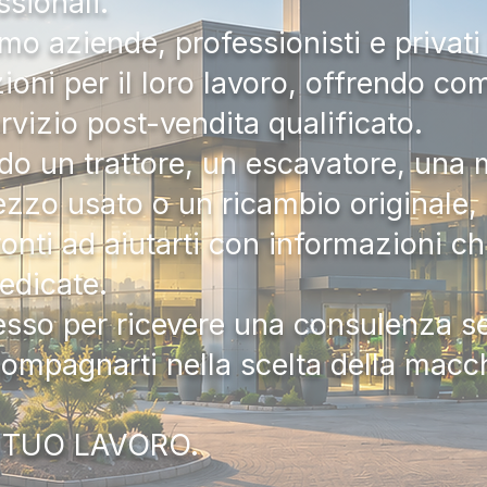
ssionali.
mo aziende, professionisti e privati 
zioni per il loro lavoro, offrendo c
ervizio post-vendita qualificato.
do un trattore, un escavatore, una m
zzo usato o un ricambio originale, i
onti ad aiutarti con informazioni ch
dedicate.
tesso per ricevere una consulenza 
compagnarti nella scelta della macc
 TUO LAVORO.