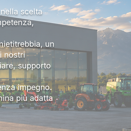
nella scelta
ompetenza,
ietitrebbia, un
 nostri
iare, supporto
senza impegno.
hina più adatta