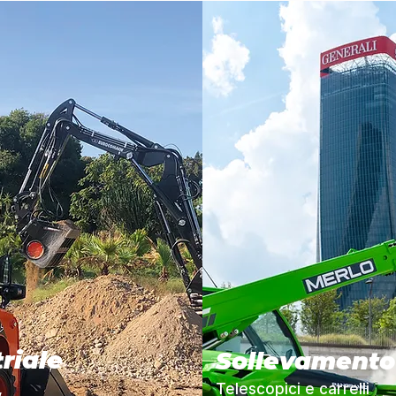
riale
Sollevamento
,
Telescopici e carrelli