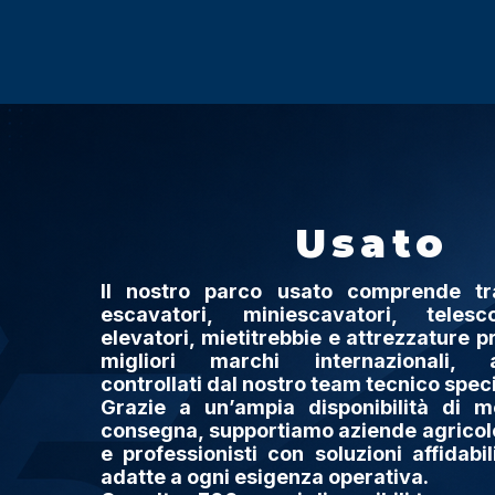
Usato
Il nostro parco usato comprende trat
escavatori, miniescavatori, telesco
elevatori, mietitrebbie e attrezzature p
migliori marchi internazionali, 
controllati dal nostro team tecnico speci
Grazie a un’ampia disponibilità di m
consegna, supportiamo aziende agricole
e professionisti con soluzioni affidabi
adatte a ogni esigenza operativa.