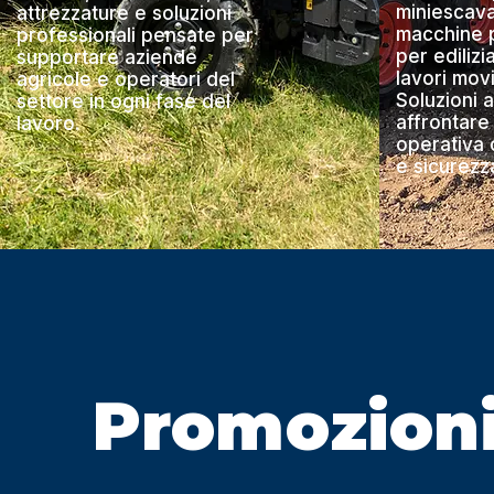
miniescava
attrezzature e soluzioni
macchine p
professionali pensate per
per edilizi
supportare aziende
lavori mov
agricole e operatori del
Soluzioni a
settore in ogni fase del
affrontare
lavoro.
operativa 
e sicurezz
Promozion