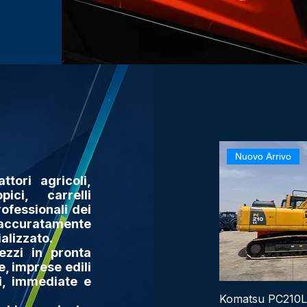
Nuovo Arrivo
tori agricoli,
pici, carrelli
rofessionali dei
accuratamente
alizzato.
ezzi in pronta
, imprese edili
li, immediate e
Komatsu PC210LC
Qui