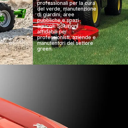
professionali per la cura
del verde, manutenzione
,
di giardini, aree
ne
pubbliche e spazi
agricoli. Soluzioni
affidabili per
professionisti, aziende e
manutentori del settore
green.