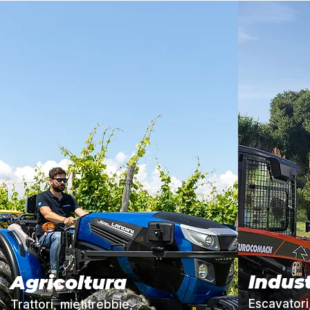
Indust
Agricoltura
Escavatori
Trattori, mietitrebbie,