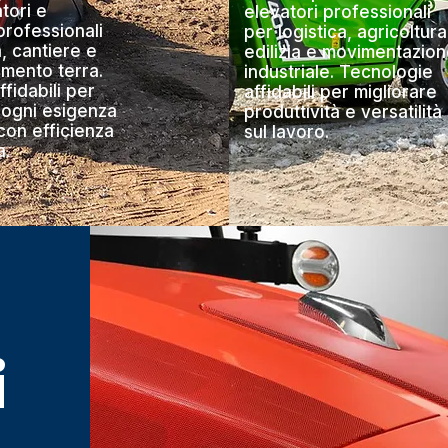
tori e
elevatori professionali
rofessionali
per logistica, agricoltura
a, cantiere e
edilizia e movimentazio
imento terra.
industriale. Tecnologie
ffidabili per
affidabili per migliorare
 ogni esigenza
produttività e versatilità
con efficienza
sul lavoro.
a.
i