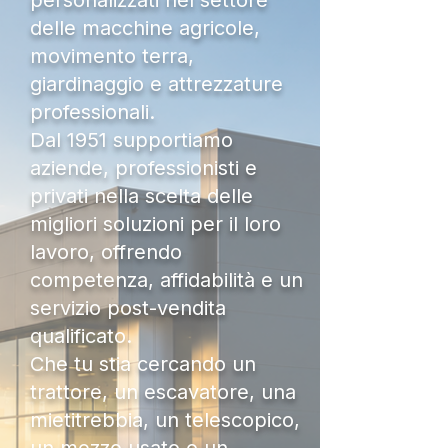
personalizzati nel settore
delle macchine agricole,
movimento terra,
giardinaggio e attrezzature
professionali.
Dal 1951 supportiamo
aziende, professionisti e
privati nella scelta delle
migliori soluzioni per il loro
lavoro, offrendo
competenza, affidabilità e un
servizio post-vendita
qualificato.
Che tu stia cercando un
trattore, un escavatore, una
mietitrebbia, un telescopico,