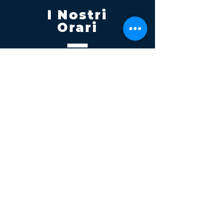
I Nostri
Orari
Lunedi - Venerdì 08:00 - 13:00
14:30 20:00
Sabato 08:00 - 14:00
Seguici su
Contatti