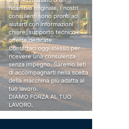
un mezzo usato o un
ricambio originale, i nostri
consulenti sono pronti ad
aiutarti con informazioni
chiare, supporto tecnico e
offerte dedicate.
Contattaci oggi stesso per
ricevere una consulenza
senza impegno. Saremo lieti
di accompagnarti nella scelta
della macchina più adatta al
tuo lavoro.
DIAMO FORZA AL TUO
LAVORO.