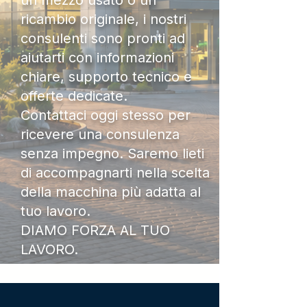
un mezzo usato o un
ricambio originale, i nostri
consulenti sono pronti ad
aiutarti con informazioni
chiare, supporto tecnico e
offerte dedicate.
Contattaci oggi stesso per
ricevere una consulenza
senza impegno. Saremo lieti
di accompagnarti nella scelta
della macchina più adatta al
tuo lavoro.
DIAMO FORZA AL TUO
LAVORO.