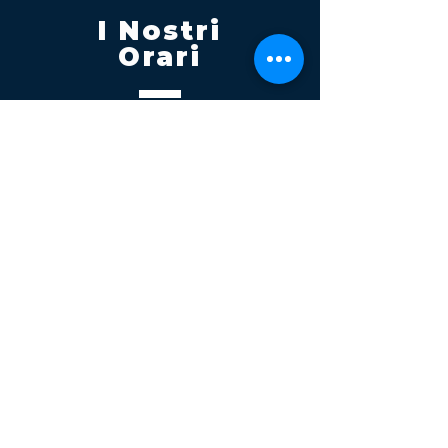
I Nostri
Orari
Lunedi - Venerdì 08:00 - 13:00
14:30 20:00
Sabato 08:00 - 14:00
Seguici su
Contatti