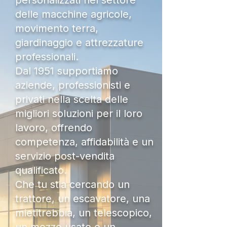
personalizzati nel settore
delle macchine agricole,
movimento terra,
giardinaggio e attrezzature
professionali.
Dal 1951 supportiamo
aziende, professionisti e
privati nella scelta delle
migliori soluzioni per il loro
lavoro, offrendo
competenza, affidabilità e un
servizio post-vendita
qualificato.
Che tu stia cercando un
trattore, un escavatore, una
mietitrebbia, un telescopico,