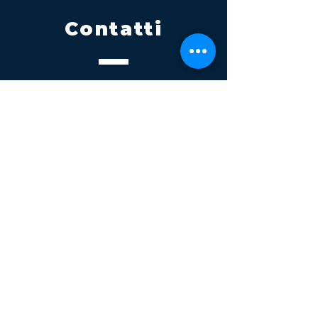
Contatti
Tel.
095 795 1229
Mail
info@volatile.it
Sede di Palagonia
C.da TreFontane snc
Sede di Partinico
Turrisi, S.S.113km 310+085, 90047
Partinico
P.iva 03543990877