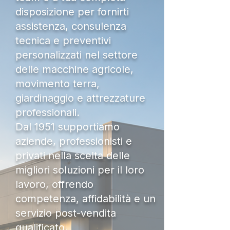
disposizione per fornirti
assistenza, consulenza
tecnica e preventivi
personalizzati nel settore
delle macchine agricole,
movimento terra,
giardinaggio e attrezzature
professionali.
Dal 1951 supportiamo
aziende, professionisti e
privati nella scelta delle
migliori soluzioni per il loro
lavoro, offrendo
competenza, affidabilità e un
servizio post-vendita
qualificato.