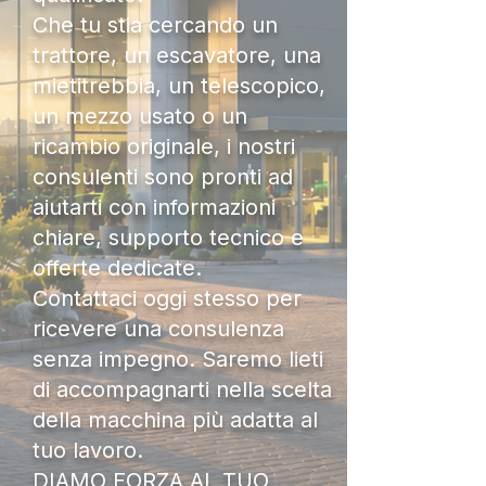
Che tu stia cercando un
trattore, un escavatore, una
mietitrebbia, un telescopico,
un mezzo usato o un
ricambio originale, i nostri
consulenti sono pronti ad
aiutarti con informazioni
chiare, supporto tecnico e
offerte dedicate.
Contattaci oggi stesso per
ricevere una consulenza
senza impegno. Saremo lieti
di accompagnarti nella scelta
della macchina più adatta al
tuo lavoro.
DIAMO FORZA AL TUO