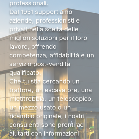
professionali.
Dal 1951 supportiamo
aziende, professionisti e
privati nella scelta delle
migliori soluzioni per il loro
lavoro, offrendo
competenza, affidabilità e un
servizio post-vendita
qualificato.
Che tu stia cercando un
trattore, un escavatore, una
mietitrebbia, un telescopico,
un mezzo usato o un
ricambio originale, i nostri
consulenti sono pronti ad
aiutarti con informazioni