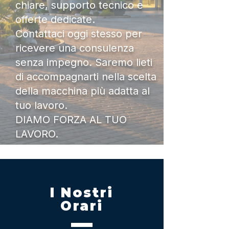
chiare, supporto tecnico e
offerte dedicate.
Contattaci oggi stesso per
ricevere una consulenza
senza impegno. Saremo lieti
di accompagnarti nella scelta
della macchina più adatta al
tuo lavoro.
DIAMO FORZA AL TUO
LAVORO.
I Nostri
Orari