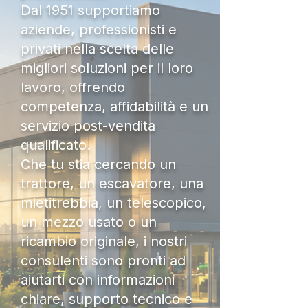
Dal 1951 supportiamo
aziende, professionisti e
privati nella scelta delle
migliori soluzioni per il loro
lavoro, offrendo
competenza, affidabilità e un
servizio post-vendita
qualificato.
Che tu stia cercando un
trattore, un escavatore, una
mietitrebbia, un telescopico,
un mezzo usato o un
ricambio originale, i nostri
consulenti sono pronti ad
aiutarti con informazioni
chiare, supporto tecnico e