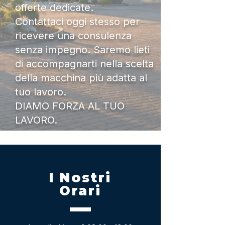
offerte dedicate.
Contattaci oggi stesso per
ricevere una consulenza
senza impegno. Saremo lieti
di accompagnarti nella scelta
della macchina più adatta al
tuo lavoro.
DIAMO FORZA AL TUO
LAVORO.
I Nostri
Orari