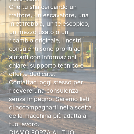
Che tu stia cercando un
trattore, un escavatore, una
mietitrebbia, un telescopico,
un mezzo usato o un
ricambio originale, i nostri
consulenti sono pronti ad
aiutarti con informazioni
chiare, supporto tecnico e
offerte dedicate.
Contattaci oggi stesso per
ricevere una consulenza
senza impegno. Saremo lieti
di accompagnarti nella scelta
della macchina più adatta al
tuo lavoro.
DIAMO FORZA AL TUO