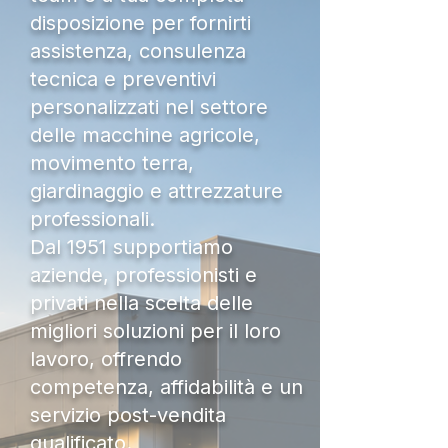
disposizione per fornirti
assistenza, consulenza
tecnica e preventivi
personalizzati nel settore
delle macchine agricole,
movimento terra,
giardinaggio e attrezzature
professionali.
Dal 1951 supportiamo
aziende, professionisti e
privati nella scelta delle
migliori soluzioni per il loro
lavoro, offrendo
competenza, affidabilità e un
servizio post-vendita
qualificato.