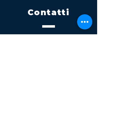
Contatti
Tel.
095 795 1229
Mail
info@volatile.it
Sede di Palagonia
C.da TreFontane snc
Sede di Partinico
Turrisi, S.S.113km 310+085, 90047
Partinico
P.iva 03543990877