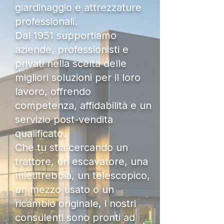
giardinaggio e attrezzature
professionali.
Dal 1951 supportiamo
aziende, professionisti e
privati nella scelta delle
migliori soluzioni per il loro
lavoro, offrendo
competenza, affidabilità e un
servizio post-vendita
qualificato.
Che tu stia cercando un
trattore, un escavatore, una
mietitrebbia, un telescopico,
un mezzo usato o un
ricambio originale, i nostri
consulenti sono pronti ad