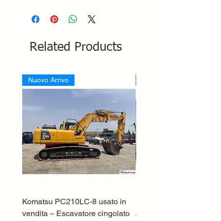
Related Products
Nuovo Arrivo
Nuovo Arrivo
Komatsu PC210LC-8 usato in
DEUTZ-FAHR 5110 TT
vendita – Escavatore cingolato
Price
€33,000.00