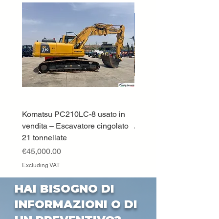
Komatsu PC210LC-8 usato in
DEUTZ-FAHR 5110 TT
vendita – Escavatore cingolato
Price
€33,000.00
21 tonnellate
Excluding VAT
Price
€45,000.00
Excluding VAT
HAI BISOGNO DI
INFORMAZIONI O DI