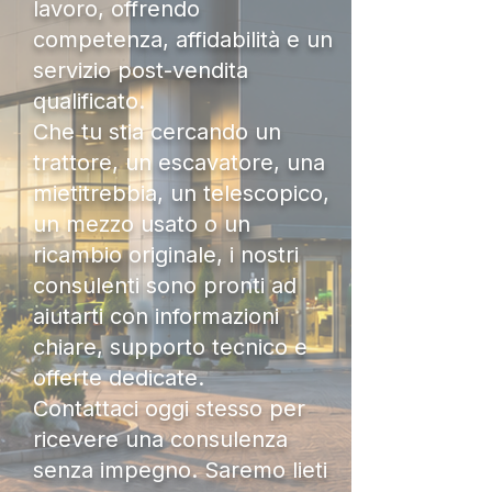
lavoro, offrendo
competenza, affidabilità e un
servizio post-vendita
qualificato.
Che tu stia cercando un
trattore, un escavatore, una
mietitrebbia, un telescopico,
un mezzo usato o un
ricambio originale, i nostri
consulenti sono pronti ad
aiutarti con informazioni
chiare, supporto tecnico e
offerte dedicate.
Contattaci oggi stesso per
ricevere una consulenza
senza impegno. Saremo lieti