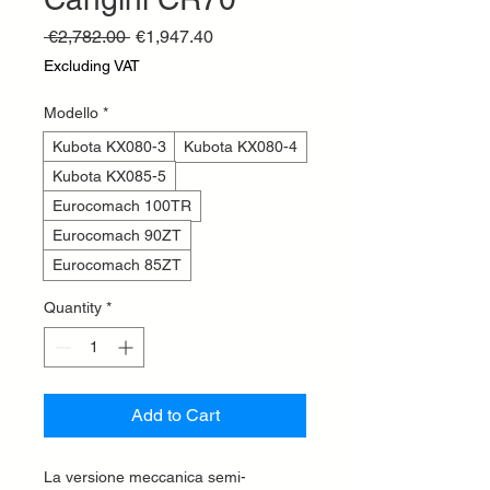
Regular
Sale
 €2,782.00 
€1,947.40
Price
Price
Excluding VAT
Modello
*
Kubota KX080-3
Kubota KX080-4
Kubota KX085-5
Eurocomach 100TR
Eurocomach 90ZT
Eurocomach 85ZT
Quantity
*
Add to Cart
La versione meccanica semi-