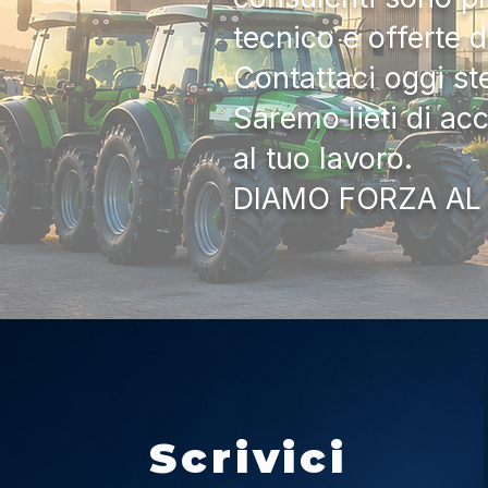
tecnico e offerte 
Contattaci oggi s
Saremo lieti di ac
al tuo lavoro.
DIAMO FORZA AL
Scrivici