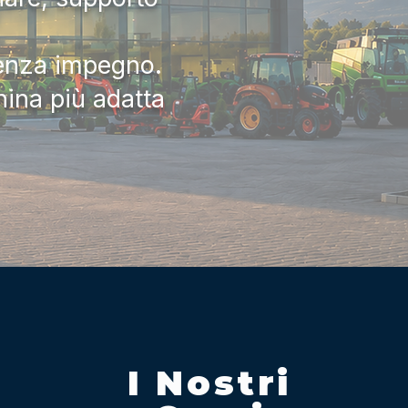
senza impegno.
hina più adatta
I Nostri