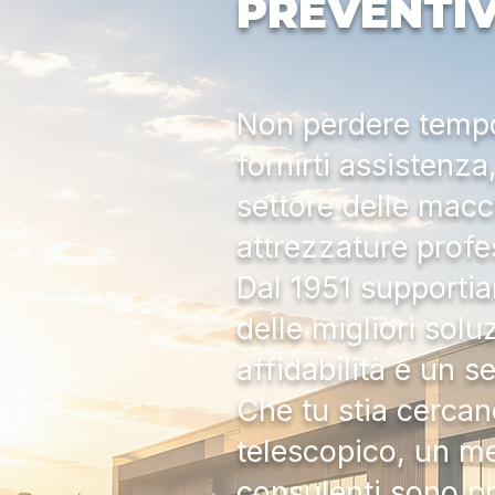
PREVENTI
Non perdere tempo:
fornirti assistenz
settore delle macc
attrezzature profe
Dal 1951 supportia
delle migliori solu
affidabilità e un s
Che tu stia cercan
telescopico, un me
consulenti sono pr