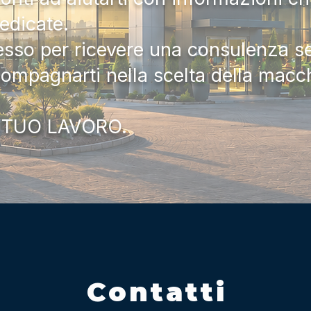
dedicate.
tesso per ricevere una consulenza 
compagnarti nella scelta della macc
 TUO LAVORO.
Contatti