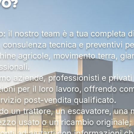
VO?
 il nostro team è a tua completa d
a, consulenza tecnica e preventivi pe
hine agricole, movimento terra, gia
ssionali.
mo aziende, professionisti e privati 
zioni per il loro lavoro, offrendo c
ervizio post-vendita qualificato.
do un trattore, un escavatore, una m
zzo usato o un ricambio originale, i
onti ad aiutarti con informazioni ch