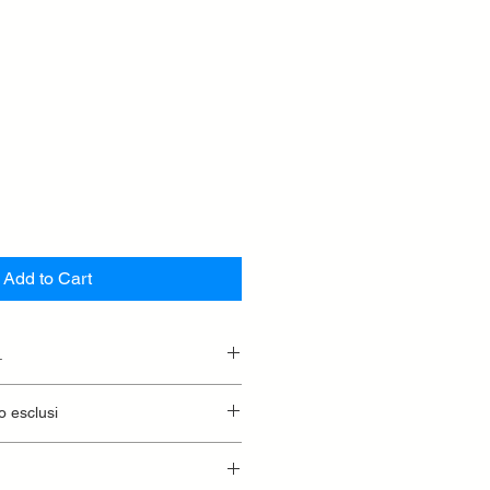
Add to Cart
.
essionaria.
o esclusi