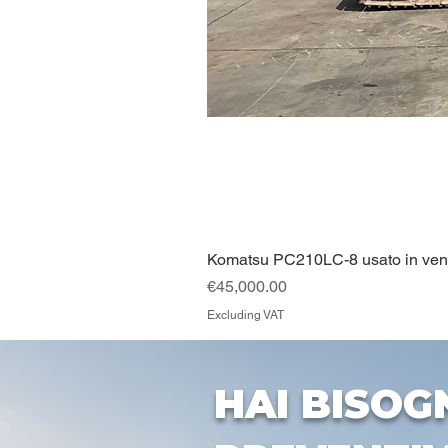
Komatsu PC210LC-8 usato in vendi
Price
€45,000.00
Excluding VAT
HAI BISOG