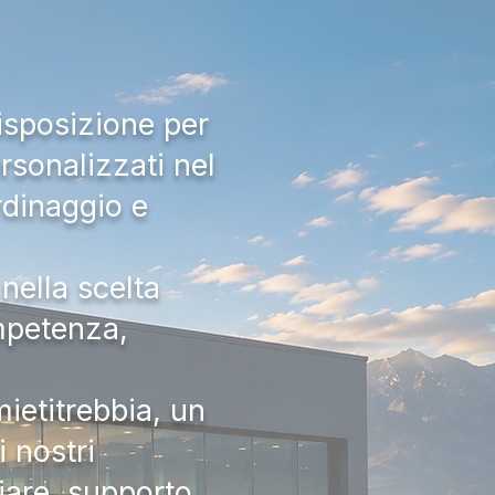
isposizione per
rsonalizzati nel
rdinaggio e
nella scelta
ompetenza,
ietitrebbia, un
 nostri
iare, supporto