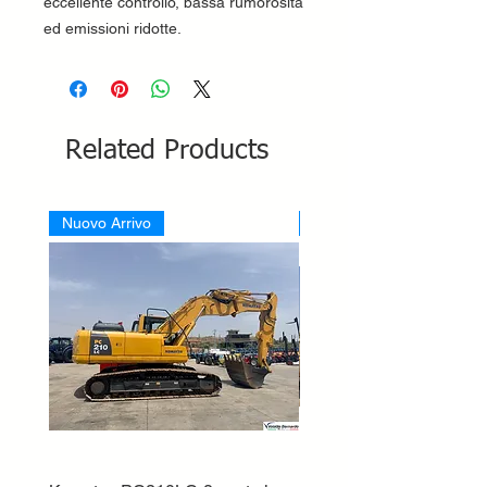
eccellente controllo, bassa rumorosità
ed emissioni ridotte.
Related Products
Nuovo Arrivo
Nuovo Arrivo