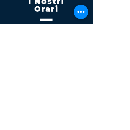
I Nostri
Orari
Lunedi - Venerdì 08:00 - 13:00
14:30 20:00
Sabato 08:00 - 14:00
Seguici su
Contatti
Tel.
095 795 1229