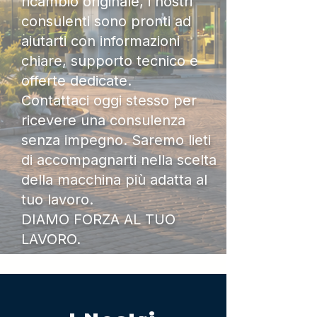
ricambio originale, i nostri
consulenti sono pronti ad
aiutarti con informazioni
chiare, supporto tecnico e
offerte dedicate.
Contattaci oggi stesso per
ricevere una consulenza
senza impegno. Saremo lieti
di accompagnarti nella scelta
della macchina più adatta al
tuo lavoro.
DIAMO FORZA AL TUO
LAVORO.