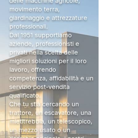
delle macchine agricole,
movimento terra,
giardinaggio e attrezzature
professionali.
Dal 1951 supportiamo
aziende, professionisti e
privati nella scelta delle
migliori soluzioni per il loro
lavoro, offrendo
competenza, affidabilità e un
servizio post-vendita
qualificato.
Che tu stia cercando un
trattore, un escavatore, una
mietitrebbia, un telescopico,
un mezzo usato o un