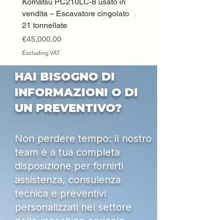
Komatsu PC210LC-8 usato in
DEUTZ-FAHR 5110 TT
vendita – Escavatore cingolato
Price
€33,000.00
21 tonnellate
Excluding VAT
Price
€45,000.00
Excluding VAT
HAI BISOGNO DI
INFORMAZIONI O DI
UN PREVENTIVO?
Non perdere tempo: il nostro
team è a tua completa
disposizione per fornirti
assistenza, consulenza
tecnica e preventivi
personalizzati nel settore