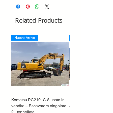
Related Products
Nuovo Arrivo
Nuovo Arrivo
Komatsu PC210LC-8 usato in
DEUTZ-FAHR 5110 TT
vendita – Escavatore cingolato
Price
€33,000.00
21 tonnellate