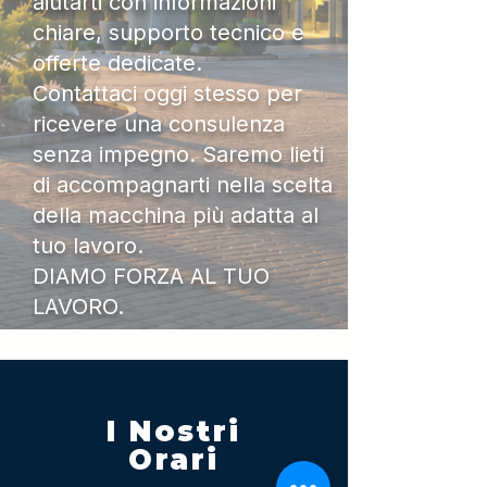
aiutarti con informazioni
chiare, supporto tecnico e
offerte dedicate.
Contattaci oggi stesso per
ricevere una consulenza
senza impegno. Saremo lieti
di accompagnarti nella scelta
della macchina più adatta al
tuo lavoro.
DIAMO FORZA AL TUO
LAVORO.
I Nostri
Orari