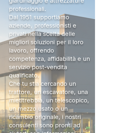
giardinaggio e attrezzature
professionali.
Dal 1951 supportiamo
aziende, professionisti e
privati nella scelta delle
migliori soluzioni per il loro
lavoro, offrendo
competenza, affidabilità e un
servizio post-vendita
qualificato.
Che tu stia cercando un
trattore, un escavatore, una
mietitrebbia, un telescopico,
un mezzo usato o un
ricambio originale, i nostri
consulenti sono pronti ad