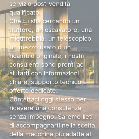
servizio post-vendita
qualificato.
Che tu stia cercando un
trattore, un escavatore, una
mietitrebbia, un telescopico,
un mezzo usato o un
ricambio originale, i nostri
consulenti sono pronti ad
aiutarti con informazioni
chiare, supporto tecnico e
offerte dedicate.
Contattaci oggi stesso per
ricevere una consulenza
senza impegno. Saremo lieti
di accompagnarti nella scelta
della macchina più adatta al