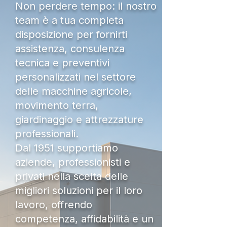
Non perdere tempo: il nostro
team è a tua completa
disposizione per fornirti
assistenza, consulenza
tecnica e preventivi
personalizzati nel settore
delle macchine agricole,
movimento terra,
giardinaggio e attrezzature
professionali.
Dal 1951 supportiamo
aziende, professionisti e
privati nella scelta delle
migliori soluzioni per il loro
lavoro, offrendo
competenza, affidabilità e un