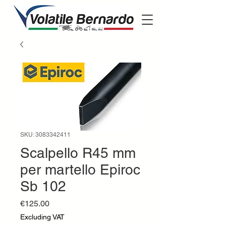
SKU: 3083342411
Scalpello R45 mm
per martello Epiroc
Sb 102
Price
€125.00
Excluding VAT