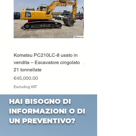
Komatsu PC210LC-8 usato in
DEUTZ-FAHR 5110 TT
vendita – Escavatore cingolato
Price
€33,000.00
21 tonnellate
Excluding VAT
Price
€45,000.00
Excluding VAT
HAI BISOGNO DI
INFORMAZIONI O DI
UN PREVENTIVO?