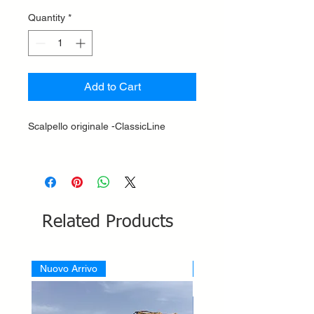
Quantity
*
Add to Cart
Scalpello originale -ClassicLine
Related Products
Nuovo Arrivo
Nuovo Arrivo