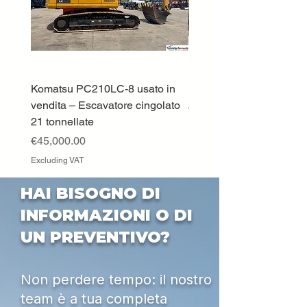
Komatsu PC210LC-8 usato in
DEUTZ-FAHR 5110 TT
vendita – Escavatore cingolato
Price
€33,000.00
21 tonnellate
Excluding VAT
Price
€45,000.00
Excluding VAT
HAI BISOGNO DI
INFORMAZIONI O DI
UN PREVENTIVO?
Non perdere tempo: il nostro
team è a tua completa