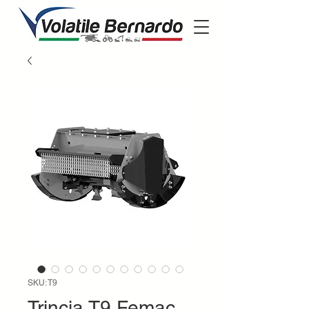
SKU: T9
Trincia T9 Femac