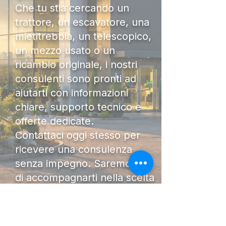
Che tu stia cercando un
trattore, un escavatore, una
mietitrebbia, un telescopico,
un mezzo usato o un
ricambio originale, i nostri
consulenti sono pronti ad
aiutarti con informazioni
chiare, supporto tecnico e
offerte dedicate.
Contattaci oggi stesso per
ricevere una consulenza
senza impegno. Saremo lieti
di accompagnarti nella scelta
della macchina più adatta al
tuo lavoro.
DIAMO FORZA AL TUO