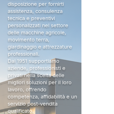
disposizione per fornirti
assistenza, consulenza
tecnica e preventivi
personalizzati nel settore
delle macchine agricole,
movimento terra,
giardinaggio e attrezzature
professionali.
Dal 1951 supportiamo
aziende, professionisti e
privati nella scelta delle
migliori soluzioni per il loro
lavoro, offrendo
competenza, affidabilità e un
servizio post-vendita
qualificato.