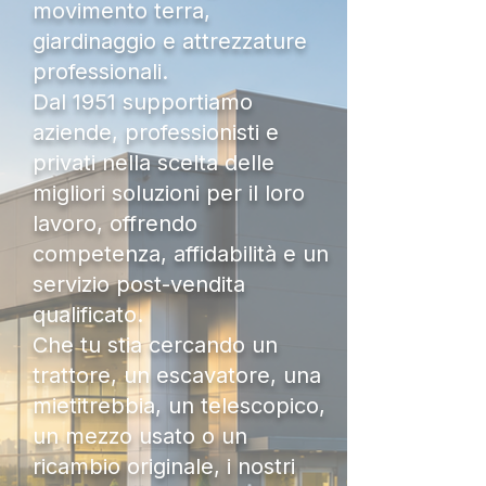
movimento terra,
giardinaggio e attrezzature
professionali.
Dal 1951 supportiamo
aziende, professionisti e
privati nella scelta delle
migliori soluzioni per il loro
lavoro, offrendo
competenza, affidabilità e un
servizio post-vendita
qualificato.
Che tu stia cercando un
trattore, un escavatore, una
mietitrebbia, un telescopico,
un mezzo usato o un
ricambio originale, i nostri