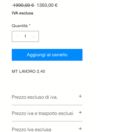
Prezzo
Prezzo
 1990,00 € 
1350,00 €
regolare
scontato
IVA esclusa
Quantità
*
Aggiungi al carrello
MT LAVORO 2,40
Prezzo escluso di iva.
Ritiro presso la concessionaria.
Prezzo iva e trasporto esclusi
Prezzo Iva esclusa