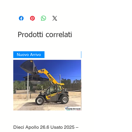
Prodotti correlati
Nuovo Arrivo
Nuovo Arrivo
Dieci Apollo 26.6 Usato 2025 –
MERLO P40.13 PLUS 