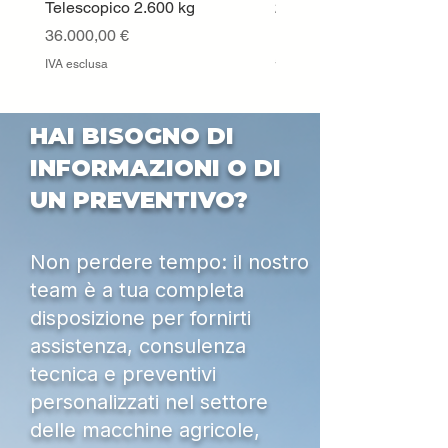
Telescopico 2.600 kg
2019 – TELESCOPICO 
KG – SICILIA
Prezzo
36.000,00 €
Prezzo
55.000,00 €
IVA esclusa
IVA esclusa
HAI BISOGNO DI
INFORMAZIONI O DI
UN PREVENTIVO?
Non perdere tempo: il nostro
team è a tua completa
disposizione per fornirti
assistenza, consulenza
tecnica e preventivi
personalizzati nel settore
delle macchine agricole,