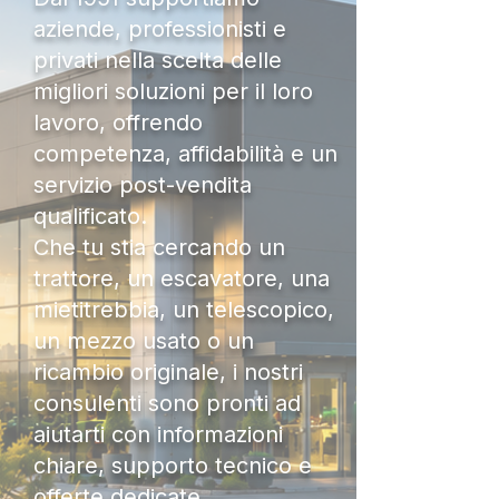
aziende, professionisti e
privati nella scelta delle
migliori soluzioni per il loro
lavoro, offrendo
competenza, affidabilità e un
servizio post-vendita
qualificato.
Che tu stia cercando un
trattore, un escavatore, una
mietitrebbia, un telescopico,
un mezzo usato o un
ricambio originale, i nostri
consulenti sono pronti ad
aiutarti con informazioni
chiare, supporto tecnico e
offerte dedicate.