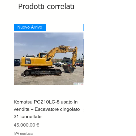
Prodotti correlati
Nuovo Arrivo
Nuovo Arrivo
Komatsu PC210LC-8 usato in
DEUTZ-FAHR 5110 TT
vendita – Escavatore cingolato
Prezzo
33.000,00 €
21 tonnellate
IVA esclusa
Prezzo
45.000,00 €
IVA esclusa