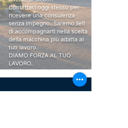
Contattaci oggi stesso per
ricevere una consulenza
senza impegno. Saremo lieti
di accompagnarti nella scelta
della macchina più adatta al
tuo lavoro.
DIAMO FORZA AL TUO
LAVORO.
I Nostri
Orari
Lunedi - Venerdì 08:00 - 13:00