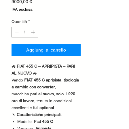
Prezzo
9000,00 €
IVA esclusa
Quantità
*
Aggiungi al carrello
🚜
FIAT 455 C – APRIPISTA – PARI
AL NUOVO
🚜
Vendo
FIAT 455 C apripista
,
tipologia
a cambio con converter
,
macchina
pari al nuovo
,
solo 1.220
ore di lavoro
, tenuta in condizioni
eccellenti e
full optional
.
🔧
Caratteristiche principali:
Modello:
Fiat 455 C
Versione:
Apripista