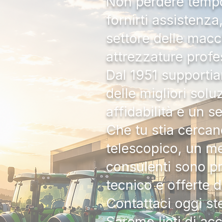
Non perdere tempo:
fornirti assistenz
settore delle macc
attrezzature profe
Dal 1951 supportia
delle migliori solu
affidabilità e un s
Che tu stia cercan
telescopico, un me
consulenti sono pr
tecnico e offerte 
Contattaci oggi s
Saremo lieti di ac