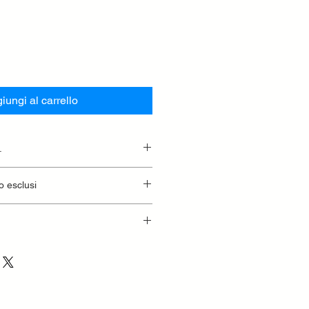
iungi al carrello
.
essionaria.
o esclusi