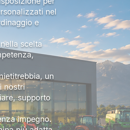
isposizione per
rsonalizzati nel
rdinaggio e
nella scelta
ompetenza,
ietitrebbia, un
 nostri
iare, supporto
senza impegno.
hina più adatta