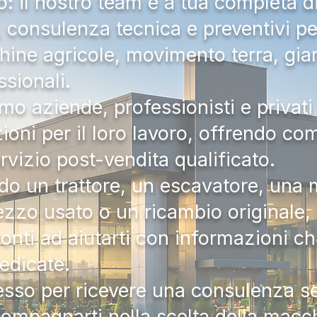
 il nostro team è a tua completa d
a, consulenza tecnica e preventivi pe
hine agricole, movimento terra, gia
ssionali.
mo aziende, professionisti e privati 
zioni per il loro lavoro, offrendo c
ervizio post-vendita qualificato.
do un trattore, un escavatore, una m
zzo usato o un ricambio originale, i
onti ad aiutarti con informazioni ch
dedicate.
tesso per ricevere una consulenza 
compagnarti nella scelta della macc