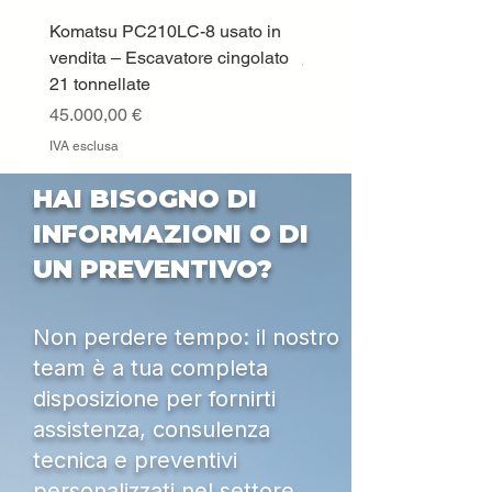
Komatsu PC210LC-8 usato in
DEUTZ-FAHR 5110 TT
vendita – Escavatore cingolato
Prezzo
33.000,00 €
21 tonnellate
IVA esclusa
Prezzo
45.000,00 €
IVA esclusa
HAI BISOGNO DI
INFORMAZIONI O DI
UN PREVENTIVO?
Non perdere tempo: il nostro
team è a tua completa
disposizione per fornirti
assistenza, consulenza
tecnica e preventivi
personalizzati nel settore