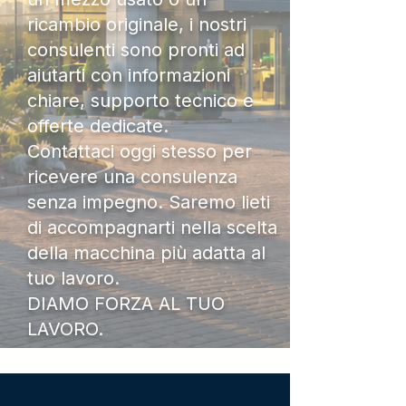
ricambio originale, i nostri
consulenti sono pronti ad
aiutarti con informazioni
chiare, supporto tecnico e
offerte dedicate.
Contattaci oggi stesso per
ricevere una consulenza
senza impegno. Saremo lieti
di accompagnarti nella scelta
della macchina più adatta al
tuo lavoro.
DIAMO FORZA AL TUO
LAVORO.