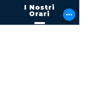
I Nostri
Orari
Lunedi - Venerdì 08:00 - 13:00
14:30 20:00
Sabato 08:00 - 14:00
Seguici su
Contatti