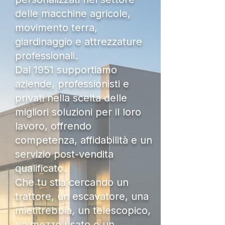
delle macchine agricole,
movimento terra,
giardinaggio e attrezzature
professionali.
Dal 1951 supportiamo
aziende, professionisti e
privati nella scelta delle
migliori soluzioni per il loro
lavoro, offrendo
competenza, affidabilità e un
servizio post-vendita
qualificato.
Che tu stia cercando un
trattore, un escavatore, una
mietitrebbia, un telescopico,
un mezzo usato o un