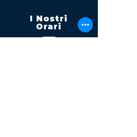
I Nostri
Orari
Lunedi - Venerdì 08:00 - 13:00
14:30 20:00
Sabato 08:00 - 14:00
Seguici su
Contatti