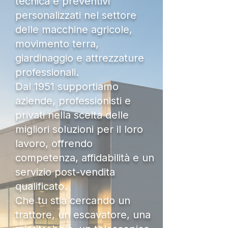
tecnica e preventivi
personalizzati nel settore
delle macchine agricole,
movimento terra,
giardinaggio e attrezzature
professionali.
Dal 1951 supportiamo
aziende, professionisti e
privati nella scelta delle
migliori soluzioni per il loro
lavoro, offrendo
competenza, affidabilità e un
servizio post-vendita
qualificato.
Che tu stia cercando un
trattore, un escavatore, una