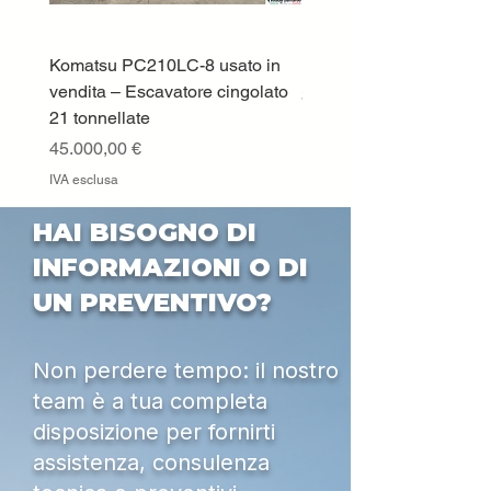
Komatsu PC210LC-8 usato in
DEUTZ-FAHR 5110 TT
vendita – Escavatore cingolato
Prezzo
33.000,00 €
21 tonnellate
IVA esclusa
Prezzo
45.000,00 €
IVA esclusa
HAI BISOGNO DI
INFORMAZIONI O DI
UN PREVENTIVO?
Non perdere tempo: il nostro
team è a tua completa
disposizione per fornirti
assistenza, consulenza