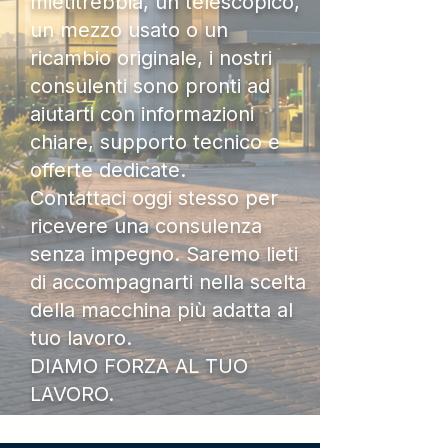
mietitrebbia, un telescopico,
un mezzo usato o un
ricambio originale, i nostri
consulenti sono pronti ad
aiutarti con informazioni
chiare, supporto tecnico e
offerte dedicate.
Contattaci oggi stesso per
ricevere una consulenza
senza impegno. Saremo lieti
di accompagnarti nella scelta
della macchina più adatta al
tuo lavoro.
DIAMO FORZA AL TUO
LAVORO.