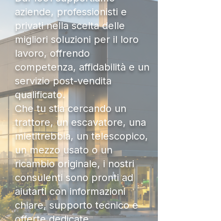
aziende, professionisti e
privati nella scelta delle
migliori soluzioni per il loro
lavoro, offrendo
competenza, affidabilità e un
servizio post-vendita
qualificato.
Che tu stia cercando un
trattore, un escavatore, una
mietitrebbia, un telescopico,
un mezzo usato o un
ricambio originale, i nostri
consulenti sono pronti ad
aiutarti con informazioni
chiare, supporto tecnico e
offerte dedicate.