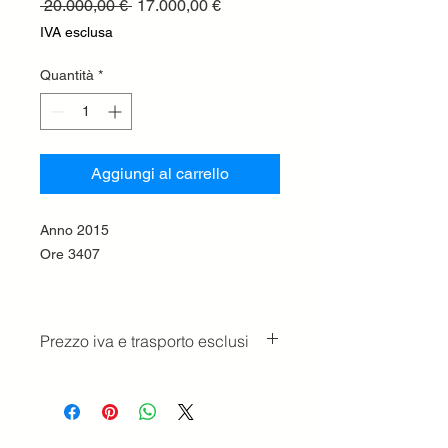
Prezzo
Prezzo
 20.000,00 € 
17.000,00 €
regolare
scontato
IVA esclusa
Quantità
*
Aggiungi al carrello
Anno 2015
Ore 3407
Prezzo iva e trasporto esclusi