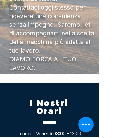
Contattaci oggi stesso per
ricevere una consulenza
senza impegno. Saremo lieti
di accompagnarti nella scelta
della macchina più adatta al
tuo lavoro.
DIAMO FORZA AL TUO
LAVORO.
I Nostri
Orari
Lunedi - Venerdì 08:00 - 13:00