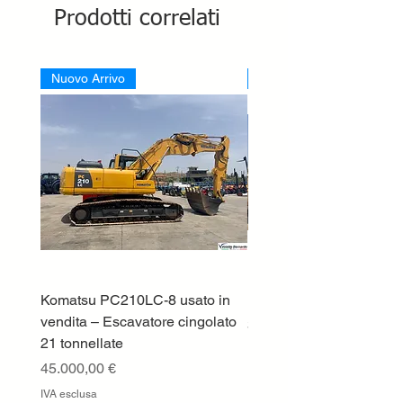
Prodotti correlati
Nuovo Arrivo
Nuovo Arrivo
Komatsu PC210LC-8 usato in
DEUTZ-FAHR 5110 TT
vendita – Escavatore cingolato
Prezzo
33.000,00 €
21 tonnellate
IVA esclusa
Prezzo
45.000,00 €
IVA esclusa