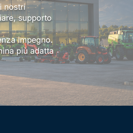
 nostri
iare, supporto
senza impegno.
hina più adatta