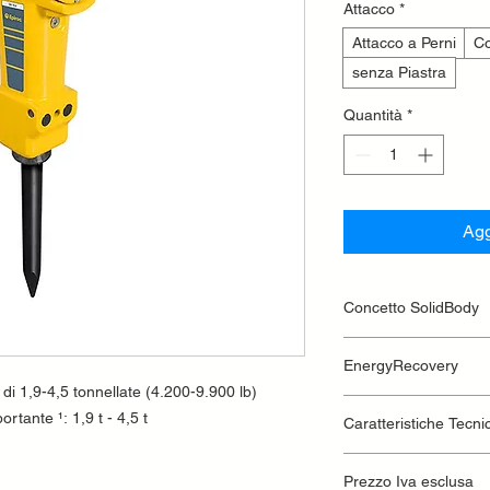
Attacco
*
Attacco a Perni
Co
senza Piastra
Quantità
*
Agg
Concetto SolidBody
Integra il meccanismo
EnergyRecovery
guida in un unico blo
 di 1,9-4,5 tonnellate (4.200-9.900 lb)
numero totale delle p
L'energia di rinculo
elementi ammortizzator
rtante ¹: 1,9 t - 4,5 t
Caratteristiche Tecni
utilizzata per aument
prigionieri per un ris
necessità di ulteriori
estremamente sottile 
ridurre le vibrazioni.
Classe di peso dell
Prezzo Iva esclusa
manovrabilità. Il rive