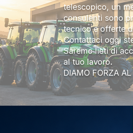
telescopico, un me
consulenti sono pr
tecnico e offerte 
Contattaci oggi s
Saremo lieti di ac
al tuo lavoro.
DIAMO FORZA AL