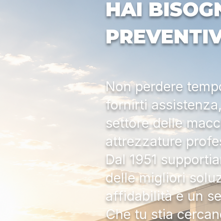
HAI BISOG
PREVENTI
Non perdere tempo:
fornirti assistenz
settore delle macc
attrezzature profe
Dal 1951 supportia
delle migliori solu
affidabilità e un s
Che tu stia cercan