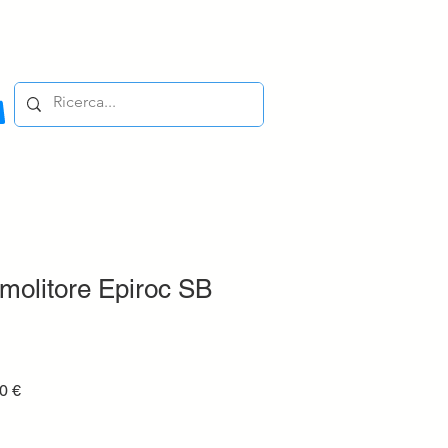
molitore Epiroc SB
Prezzo
0 €
e
scontato