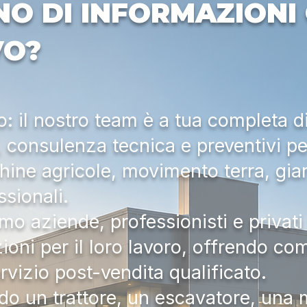
NO DI INFORMAZIONI 
VO?
 il nostro team è a tua completa d
a, consulenza tecnica e preventivi pe
hine agricole, movimento terra, gia
ssionali.
mo aziende, professionisti e privati 
zioni per il loro lavoro, offrendo c
ervizio post-vendita qualificato.
do un trattore, un escavatore, una m