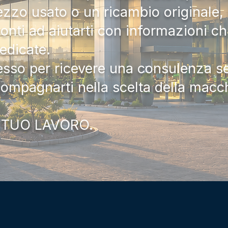
zzo usato o un ricambio originale, i
onti ad aiutarti con informazioni ch
dedicate.
tesso per ricevere una consulenza 
compagnarti nella scelta della macc
 TUO LAVORO.