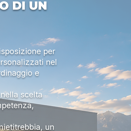
O DI UN
isposizione per
rsonalizzati nel
rdinaggio e
nella scelta
ompetenza,
ietitrebbia, un