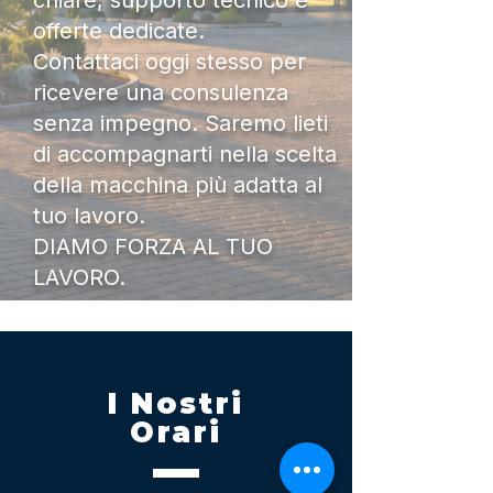
chiare, supporto tecnico e
offerte dedicate.
Contattaci oggi stesso per
ricevere una consulenza
senza impegno. Saremo lieti
di accompagnarti nella scelta
della macchina più adatta al
tuo lavoro.
DIAMO FORZA AL TUO
LAVORO.
I Nostri
Orari