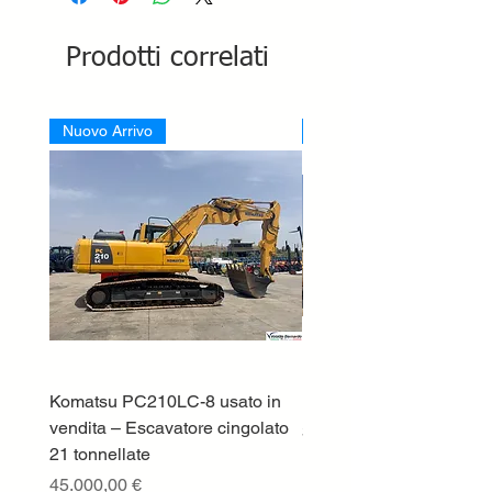
Prodotti correlati
Nuovo Arrivo
Nuovo Arrivo
Komatsu PC210LC-8 usato in
DEUTZ-FAHR 5110 TT
vendita – Escavatore cingolato
Prezzo
33.000,00 €
21 tonnellate
IVA esclusa
Prezzo
45.000,00 €