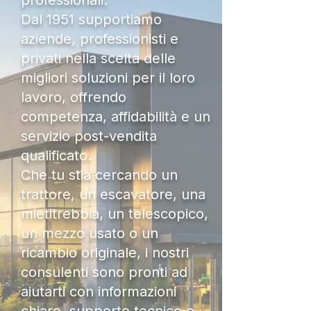
professionali.
Dal 1951 supportiamo
aziende, professionisti e
privati nella scelta delle
migliori soluzioni per il loro
lavoro, offrendo
competenza, affidabilità e un
servizio post-vendita
qualificato.
Che tu stia cercando un
trattore, un escavatore, una
mietitrebbia, un telescopico,
un mezzo usato o un
ricambio originale, i nostri
consulenti sono pronti ad
aiutarti con informazioni