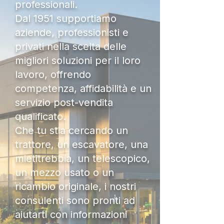
professionali.
Dal 1951 supportiamo
aziende, professionisti e
privati nella scelta delle
migliori soluzioni per il loro
lavoro, offrendo
competenza, affidabilità e un
servizio post-vendita
qualificato.
Che tu stia cercando un
trattore, un escavatore, una
mietitrebbia, un telescopico,
un mezzo usato o un
ricambio originale, i nostri
consulenti sono pronti ad
aiutarti con informazioni