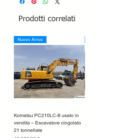
Prodotti correlati
Nuovo Arrivo
Nuovo Arrivo
Komatsu PC210LC-8 usato in
DEUTZ-FAHR 5110 TT
vendita – Escavatore cingolato
Prezzo
33.000,00 €
21 tonnellate
IVA esclusa