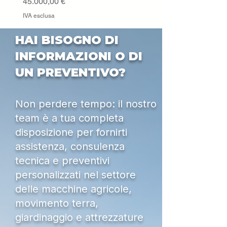
Prezzo
45.000,00 €
IVA esclusa
HAI BISOGNO DI
INFORMAZIONI O DI
UN PREVENTIVO?
Non perdere tempo: il nostro
team è a tua completa
disposizione per fornirti
assistenza, consulenza
tecnica e preventivi
personalizzati nel settore
delle macchine agricole,
movimento terra,
giardinaggio e attrezzature