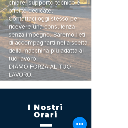
chiare, supporto tecnico e
offerte dedicate.
Contattaci oggi stesso per
ricevere una consulenza
senza impegno. Saremo lieti
di accompagnarti nella scelta
della macchina più adatta al
tuo lavoro.
DIAMO FORZA AL TUO
LAVORO.
I Nostri
Orari