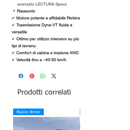
avanzato LECTURA Specs
📌
Riassunto
✔
Motore potente e affidabile Perkins
✔
Trasmissione Dyna-VT fluida e
versatile
✔
Ottimo per utilizzo intensivo su più
tipi di terreno
✔
Comfort di cabina e trazione 4WD
✔
Velocità fino a ~40-50 km/h
Prodotti correlati
Nuovo Arrivo
Nuovo Arrivo