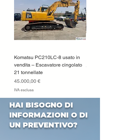
Komatsu PC210LC-8 usato in
DEUTZ-FAHR 5110 TT
vendita – Escavatore cingolato
Prezzo
33.000,00 €
21 tonnellate
IVA esclusa
Prezzo
45.000,00 €
IVA esclusa
HAI BISOGNO DI
INFORMAZIONI O DI
UN PREVENTIVO?