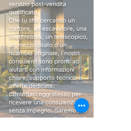
servizio post-vendita
qualificato.
Che tu stia cercando un
trattore, un escavatore, una
mietitrebbia, un telescopico,
un mezzo usato o un
ricambio originale, i nostri
consulenti sono pronti ad
aiutarti con informazioni
chiare, supporto tecnico e
offerte dedicate.
Contattaci oggi stesso per
ricevere una consulenza
senza impegno. Saremo lieti
di accompagnarti nella scelta
della macchina più adatta al