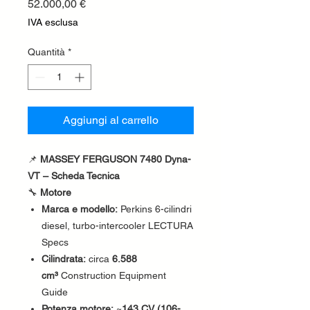
Prezzo
52.000,00 €
IVA esclusa
Quantità
*
Aggiungi al carrello
📌
MASSEY FERGUSON 7480 Dyna-
VT – Scheda Tecnica
🔧
Motore
Marca e modello:
Perkins 6-cilindri
diesel, turbo-intercooler LECTURA
Specs
Cilindrata:
circa
6.588
cm³
Construction Equipment
Guide
Potenza motore:
~
143 CV (106-