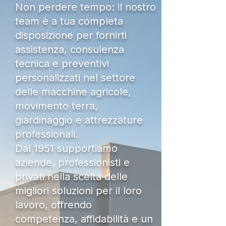
Non perdere tempo: il nostro
team è a tua completa
disposizione per fornirti
assistenza, consulenza
tecnica e preventivi
personalizzati nel settore
delle macchine agricole,
movimento terra,
giardinaggio e attrezzature
professionali.
Dal 1951 supportiamo
aziende, professionisti e
privati nella scelta delle
migliori soluzioni per il loro
lavoro, offrendo
competenza, affidabilità e un