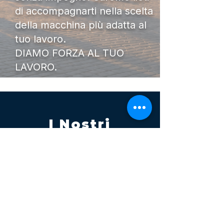
di accompagnarti nella scelta
della macchina più adatta al
tuo lavoro.
DIAMO FORZA AL TUO
LAVORO.
I Nostri
Orari
Lunedi - Venerdì 08:00 - 13:00
14:30 20:00
Sabato 08:00 - 14:00