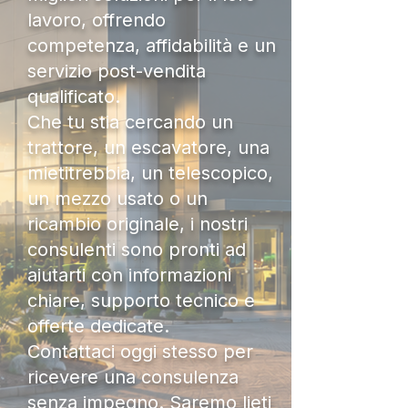
lavoro, offrendo
competenza, affidabilità e un
servizio post-vendita
qualificato.
Che tu stia cercando un
trattore, un escavatore, una
mietitrebbia, un telescopico,
un mezzo usato o un
ricambio originale, i nostri
consulenti sono pronti ad
aiutarti con informazioni
chiare, supporto tecnico e
offerte dedicate.
Contattaci oggi stesso per
ricevere una consulenza
senza impegno. Saremo lieti