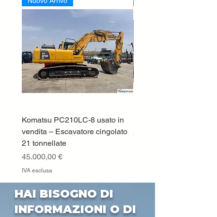
Nuovo Arrivo
Nuovo Arrivo
Komatsu PC210LC-8 usato in
DEUTZ-FAHR 5110 TT
vendita – Escavatore cingolato
Prezzo
33.000,00 €
21 tonnellate
IVA esclusa
Prezzo
45.000,00 €
IVA esclusa
HAI BISOGNO DI
INFORMAZIONI O DI