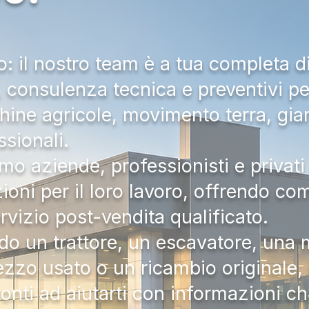
 il nostro team è a tua completa d
a, consulenza tecnica e preventivi pe
hine agricole, movimento terra, gia
ssionali.
mo aziende, professionisti e privati 
zioni per il loro lavoro, offrendo c
ervizio post-vendita qualificato.
do un trattore, un escavatore, una m
zzo usato o un ricambio originale, i
onti ad aiutarti con informazioni ch