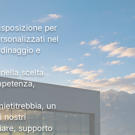
isposizione per
rsonalizzati nel
rdinaggio e
nella scelta
ompetenza,
ietitrebbia, un
 nostri
iare, supporto