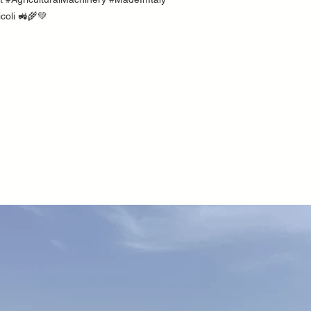
coli 🚜🌾💚