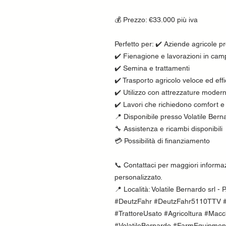
💰 Prezzo: €33.000 più iva
Perfetto per: ✔️ Aziende agricole pr
✔️ Fienagione e lavorazioni in ca
✔️ Semina e trattamenti
✔️ Trasporto agricolo veloce ed effi
✔️ Utilizzo con attrezzature moder
✔️ Lavori che richiedono comfort e
📍 Disponibile presso Volatile Bern
🔧 Assistenza e ricambi disponibili
💳 Possibilità di finanziamento
📞 Contattaci per maggiori informaz
personalizzato.
📍 Località: Volatile Bernardo sr
#DeutzFahr #DeutzFahr5110TTV #
#TrattoreUsato #Agricoltura #Mac
#VolatileBernardo #FarmEquipment