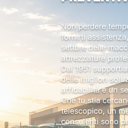
Non perdere tempo:
fornirti assistenz
settore delle macc
attrezzature profe
Dal 1951 supportia
delle migliori solu
affidabilità e un s
Che tu stia cercan
telescopico, un me
consulenti sono pr