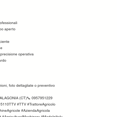
ofessionali
mpo aperto
ciente
ne
 precisione operativa
ardo
ioni, foto dettagliate o preventivo
l - PALAGONIA (CT)📞 0957951229
5110TTV #TTV #TrattoreAgricolo
chineAgricole #AziendaAgricola
 #AgriculturalMachinery #MadeInItaly