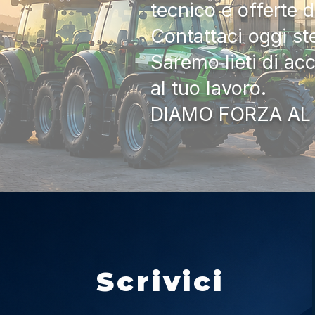
tecnico e offerte 
Contattaci oggi s
Saremo lieti di ac
al tuo lavoro.
DIAMO FORZA AL
Scrivici