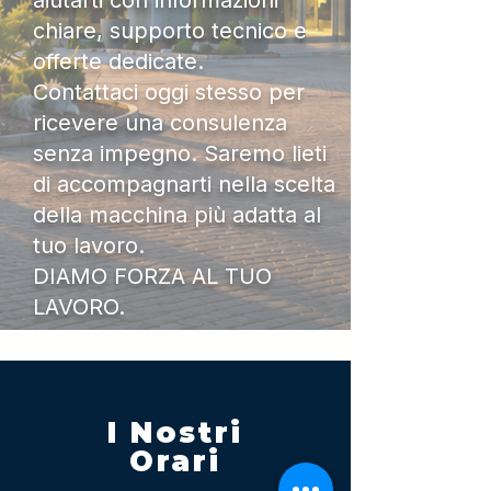
aiutarti con informazioni
chiare, supporto tecnico e
offerte dedicate.
Contattaci oggi stesso per
ricevere una consulenza
senza impegno. Saremo lieti
di accompagnarti nella scelta
della macchina più adatta al
tuo lavoro.
DIAMO FORZA AL TUO
LAVORO.
I Nostri
Orari