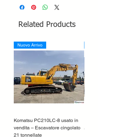
Related Products
Nuovo Arrivo
Nuovo Arrivo
Komatsu PC210LC-8 usato in
DEUTZ-FAHR 5110 TT
vendita – Escavatore cingolato
Price
€33,000.00
21 tonnellate