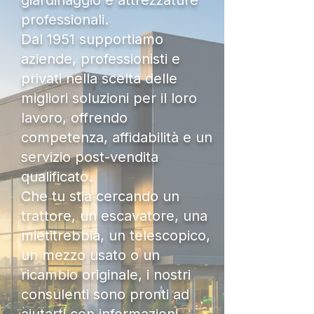
giardinaggio e attrezzature
professionali.
Dal 1951 supportiamo
aziende, professionisti e
privati nella scelta delle
migliori soluzioni per il loro
lavoro, offrendo
competenza, affidabilità e un
servizio post-vendita
qualificato.
Che tu stia cercando un
trattore, un escavatore, una
mietitrebbia, un telescopico,
un mezzo usato o un
ricambio originale, i nostri
consulenti sono pronti ad